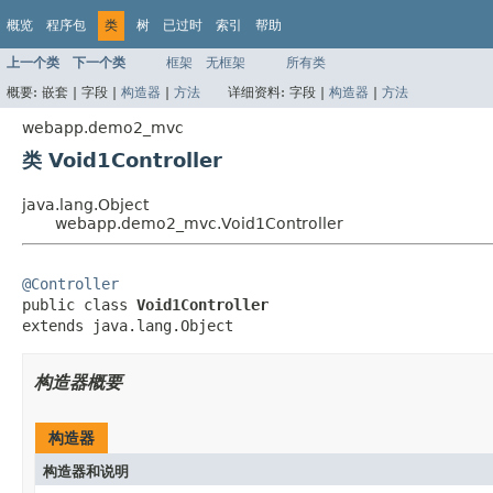
概览
程序包
类
树
已过时
索引
帮助
上一个类
下一个类
框架
无框架
所有类
概要:
嵌套 |
字段 |
构造器
|
方法
详细资料:
字段 |
构造器
|
方法
webapp.demo2_mvc
类 Void1Controller
java.lang.Object
webapp.demo2_mvc.Void1Controller
@Controller

public class 
Void1Controller
extends java.lang.Object
构造器概要
构造器
构造器和说明