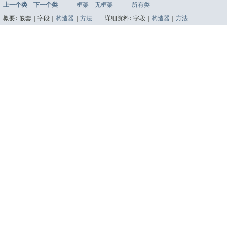
上一个类
下一个类
框架
无框架
所有类
概要:
嵌套 |
字段 |
构造器
|
方法
详细资料:
字段 |
构造器
|
方法