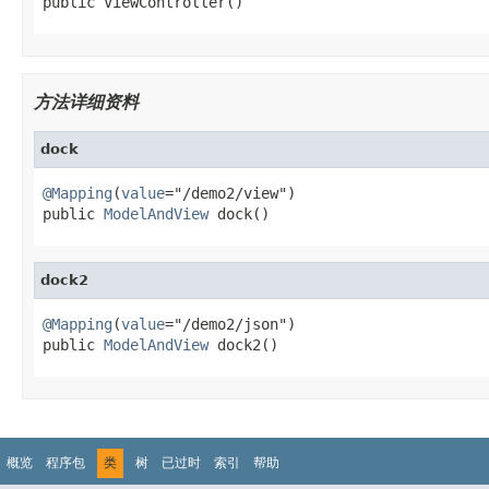
public ViewController()
方法详细资料
dock
@Mapping
(
value
="/demo2/view")

public 
ModelAndView
 dock()
dock2
@Mapping
(
value
="/demo2/json")

public 
ModelAndView
 dock2()
概览
程序包
类
树
已过时
索引
帮助