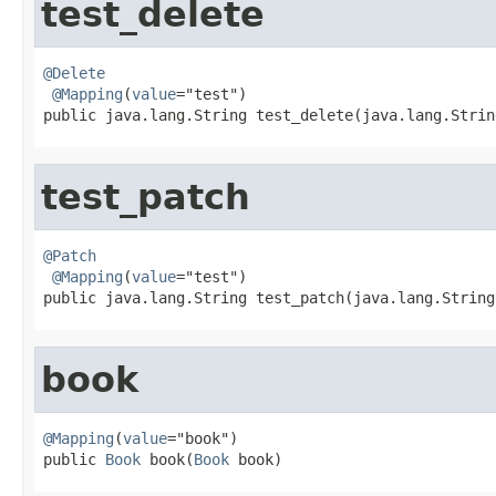
test_delete
@Delete
@Mapping
(
value
="test")

public java.lang.String test_delete(java.lang.Strin
test_patch
@Patch
@Mapping
(
value
="test")

public java.lang.String test_patch(java.lang.String
book
@Mapping
(
value
="book")

public 
Book
 book(
Book
 book)