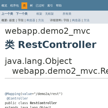
概览
程序包
类
树
已过时
索引
帮助
上一个类
下一个类
框架
无框架
所有类
概要:
嵌套 |
字段 |
构造器
|
方法
详细资料:
字段 |
构造器
|
方法
webapp.demo2_mvc
类 RestController
java.lang.Object
webapp.demo2_mvc.Res
@Mapping
(
value
="/demo2a/rest")

@Controller
public class 
RestController
extends java.lang.Object