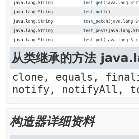
java.lang.String
test_get
(java.lang.Str
java.lang.String
test_null
()
java.lang.String
test_patch
(java.lang.S
java.lang.String
test_post
(java.lang.St
java.lang.String
test_put
(java.lang.Str
从类继承的方法 java.la
clone, equals, final
notify, notifyAll, t
构造器详细资料