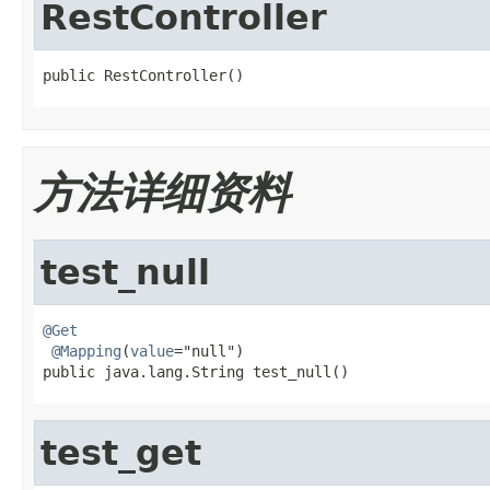
RestController
public RestController()
方法详细资料
test_null
@Get
@Mapping
(
value
="null")

public java.lang.String test_null()
test_get