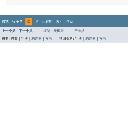
概览
程序包
类
树
已过时
索引
帮助
上一个类
下一个类
框架
无框架
所有类
概要:
嵌套 |
字段 |
构造器
|
方法
详细资料:
字段 |
构造器
|
方法