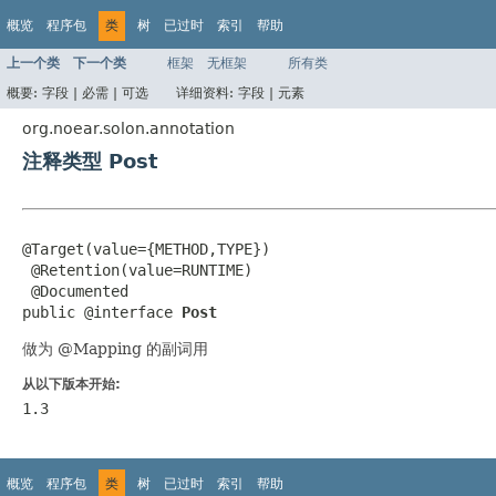
概览
程序包
类
树
已过时
索引
帮助
上一个类
下一个类
框架
无框架
所有类
概要:
字段 |
必需 |
可选
详细资料:
字段 |
元素
org.noear.solon.annotation
注释类型 Post
@Target(value={METHOD,TYPE})

 @Retention(value=RUNTIME)

 @Documented

public @interface 
Post
做为 @Mapping 的副词用
从以下版本开始:
1.3
概览
程序包
类
树
已过时
索引
帮助