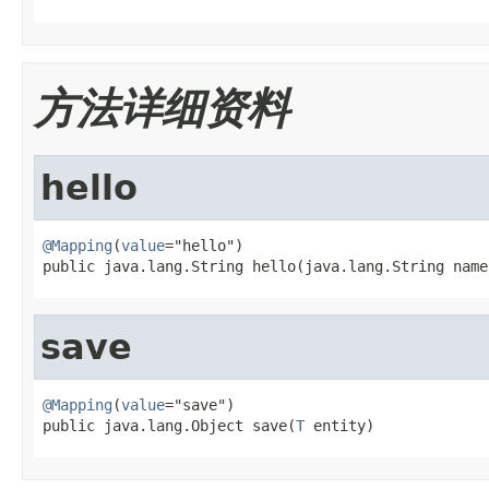
方法详细资料
hello
@Mapping
(
value
="hello")

public java.lang.String hello(java.lang.String name
save
@Mapping
(
value
="save")

public java.lang.Object save(
T
 entity)