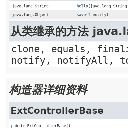
java.lang.String
hello
(java.lang.String
java.lang.Object
save
(
T
entity)
从类继承的方法 java.la
clone, equals, final
notify, notifyAll, t
构造器详细资料
ExtControllerBase
public ExtControllerBase()