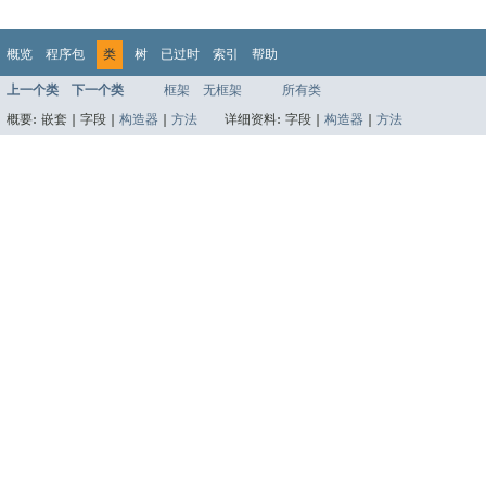
概览
程序包
类
树
已过时
索引
帮助
上一个类
下一个类
框架
无框架
所有类
概要:
嵌套 |
字段 |
构造器
|
方法
详细资料:
字段 |
构造器
|
方法