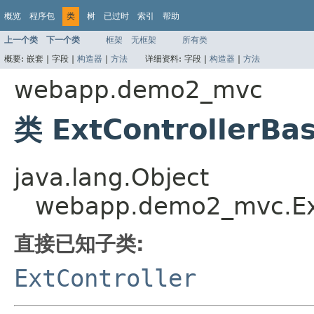
概览
程序包
类
树
已过时
索引
帮助
上一个类
下一个类
框架
无框架
所有类
概要:
嵌套 |
字段 |
构造器
|
方法
详细资料:
字段 |
构造器
|
方法
webapp.demo2_mvc
类 ExtControllerB
java.lang.Object
webapp.demo2_mvc.Ex
直接已知子类:
ExtController