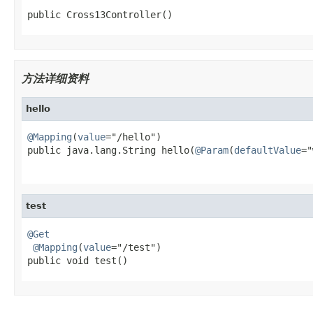
public Cross13Controller()
方法详细资料
hello
@Mapping
(
value
="/hello")

public java.lang.String hello(
@Param
(
defaultValue
="
                                                   
test
@Get
@Mapping
(
value
="/test")

public void test()