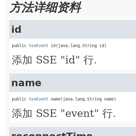
方法详细资料
id
public 
SseEvent
 id(java.lang.String id)
添加 SSE "id" 行.
name
public 
SseEvent
 name(java.lang.String name)
添加 SSE "event" 行.