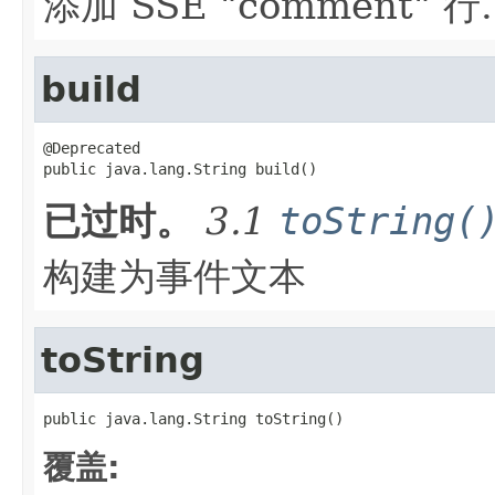
添加 SSE "comment" 行.
build
@Deprecated

public java.lang.String build()
已过时。
3.1
toString(
构建为事件文本
toString
public java.lang.String toString()
覆盖: