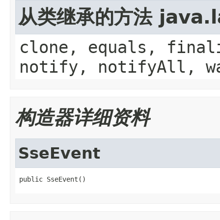
从类继承的方法 java.la
clone, equals, final
notify, notifyAll, w
构造器详细资料
SseEvent
public SseEvent()