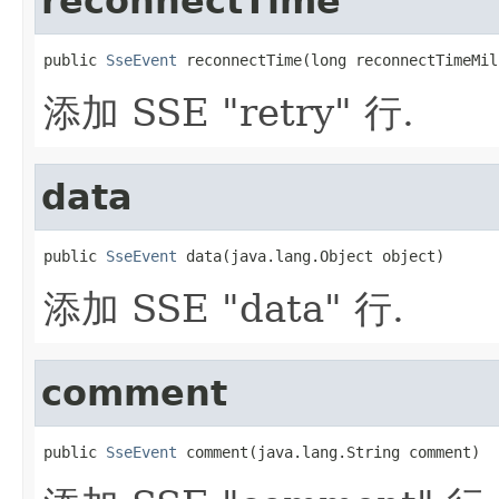
reconnectTime
public 
SseEvent
 reconnectTime(long reconnectTimeMil
添加 SSE "retry" 行.
data
public 
SseEvent
 data(java.lang.Object object)
添加 SSE "data" 行.
comment
public 
SseEvent
 comment(java.lang.String comment)