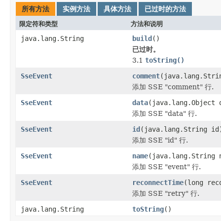
所有方法
实例方法
具体方法
已过时的方法
限定符和类型
方法和说明
java.lang.String
build
()
已过时。
3.1
toString()
SseEvent
comment
(java.lang.Stri
添加 SSE "comment" 行.
SseEvent
data
(java.lang.Object 
添加 SSE "data" 行.
SseEvent
id
(java.lang.String id
添加 SSE "id" 行.
SseEvent
name
(java.lang.String 
添加 SSE "event" 行.
SseEvent
reconnectTime
(long rec
添加 SSE "retry" 行.
java.lang.String
toString
()