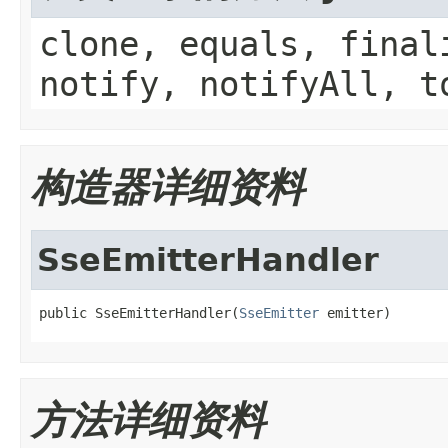
clone, equals, final
notify, notifyAll, t
构造器详细资料
SseEmitterHandler
public SseEmitterHandler(
SseEmitter
 emitter)
方法详细资料