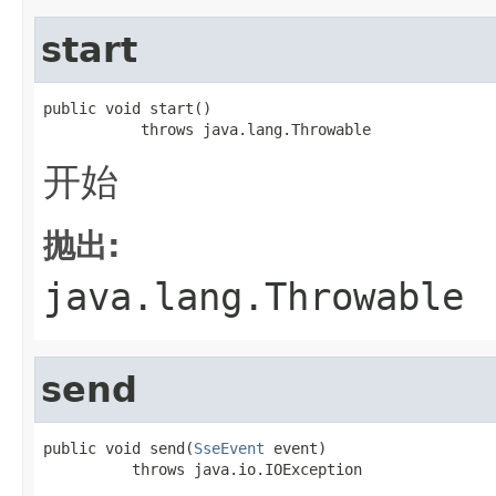
start
public void start()

           throws java.lang.Throwable
开始
抛出:
java.lang.Throwable
send
public void send(
SseEvent
 event)

          throws java.io.IOException