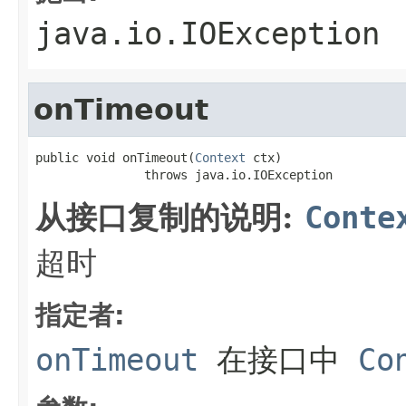
java.io.IOException
onTimeout
public void onTimeout(
Context
 ctx)

               throws java.io.IOException
从接口复制的说明:
Conte
超时
指定者:
onTimeout
在接口中
Co