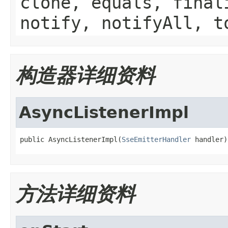
clone, equals, final
notify, notifyAll, t
构造器详细资料
AsyncListenerImpl
public AsyncListenerImpl(
SseEmitterHandler
 handler)
方法详细资料