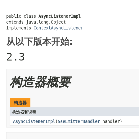
public class 
AsyncListenerImpl
extends java.lang.Object

implements 
ContextAsyncListener
从以下版本开始:
2.3
构造器概要
构造器
构造器和说明
AsyncListenerImpl
(
SseEmitterHandler
handler)