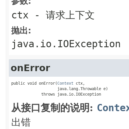
参数:
ctx
- 请求上下文
抛出:
java.io.IOException
onError
public void onError(
Context
 ctx,

                    java.lang.Throwable e)

             throws java.io.IOException
从接口复制的说明:
Conte
出错