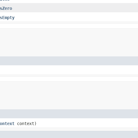
sZero
sEmpty
ontext
context)