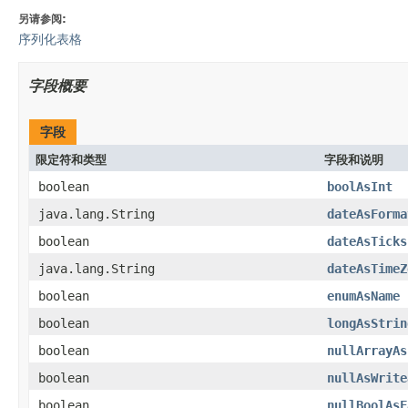
另请参阅:
序列化表格
字段概要
字段
限定符和类型
字段和说明
boolean
boolAsInt
java.lang.String
dateAsForma
boolean
dateAsTicks
java.lang.String
dateAsTimeZ
boolean
enumAsName
boolean
longAsStrin
boolean
nullArrayAs
boolean
nullAsWrite
boolean
nullBoolAsF