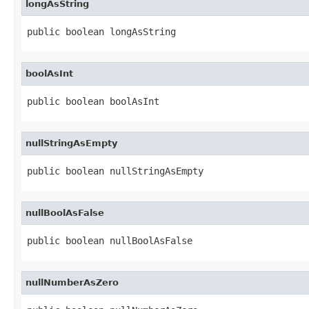
longAsString
public boolean longAsString
boolAsInt
public boolean boolAsInt
nullStringAsEmpty
public boolean nullStringAsEmpty
nullBoolAsFalse
public boolean nullBoolAsFalse
nullNumberAsZero