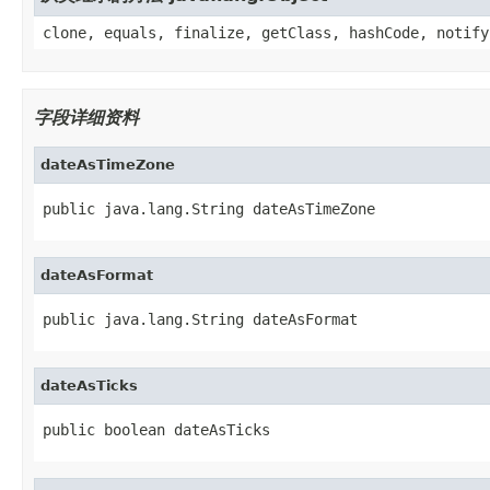
clone, equals, finalize, getClass, hashCode, notify
字段详细资料
dateAsTimeZone
public java.lang.String dateAsTimeZone
dateAsFormat
public java.lang.String dateAsFormat
dateAsTicks
public boolean dateAsTicks