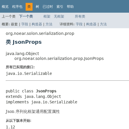
概览
程序包
类
树
已过时
索引
帮助
上一个类
下一个类
框架
无框架
所有类
概要:
嵌套 |
字段
|
构造器
|
方法
详细资料:
字段
|
构造器
|
方法
org.noear.solon.serialization.prop
类 JsonProps
java.lang.Object
org.noear.solon.serialization.prop.JsonProps
所有已实现的接口:
java.io.Serializable
public class 
JsonProps
extends java.lang.Object

implements java.io.Serializable
Json 序列化框架通用配置属性
从以下版本开始:
1.12