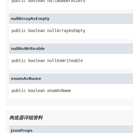
public boolean nullNumberAsZero
nullArrayAsEmpty
public boolean nullArrayAsEmpty
nullAsWriteable
public boolean nullAsWriteable
enumAsName
public boolean enumAsName
构造器详细资料
JsonProps