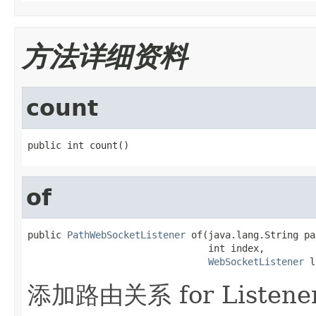
方法详细资料
count
public int count()
of
public 
PathWebSocketListener
 of(java.lang.String pat
                                int index,

WebSocketListener
 l
添加路由关系 for Listene