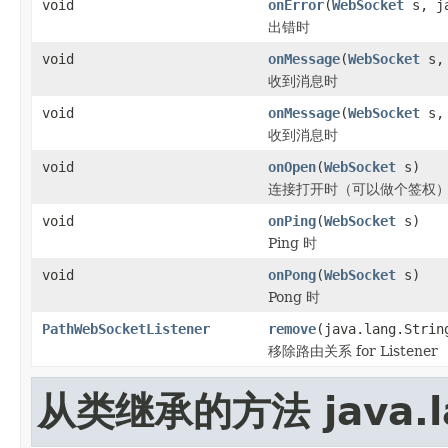
void
onError
(
WebSocket
s, ja
出错时
void
onMessage
(
WebSocket
s, 
收到消息时
void
onMessage
(
WebSocket
s, 
收到消息时
void
onOpen
(
WebSocket
s)
连接打开时（可以做个签权
void
onPing
(
WebSocket
s)
Ping 时
void
onPong
(
WebSocket
s)
Pong 时
PathWebSocketListener
remove
(java.lang.Strin
移除路由关系 for Listener
从类继承的方法 java.la