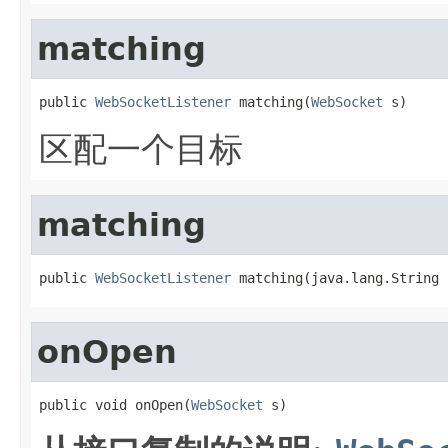
matching
public 
WebSocketListener
 matching(
WebSocket
 s)
区配一个目标
matching
public 
WebSocketListener
 matching(java.lang.String 
onOpen
public void onOpen(
WebSocket
 s)