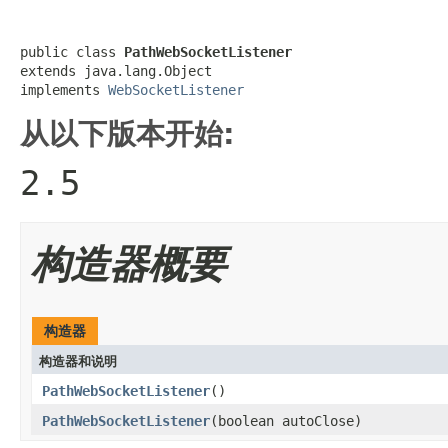
public class 
PathWebSocketListener
extends java.lang.Object

implements 
WebSocketListener
从以下版本开始:
2.5
构造器概要
构造器
构造器和说明
PathWebSocketListener
()
PathWebSocketListener
(boolean autoClose)