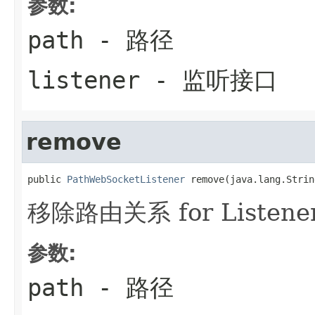
参数:
path
- 路径
listener
- 监听接口
remove
public 
PathWebSocketListener
 remove(java.lang.Strin
移除路由关系 for Listene
参数:
path
- 路径