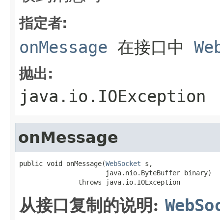
指定者:
onMessage
在接口中
We
抛出:
java.io.IOException
onMessage
public void onMessage(
WebSocket
 s,

                      java.nio.ByteBuffer binary)

               throws java.io.IOException
从接口复制的说明:
WebSo