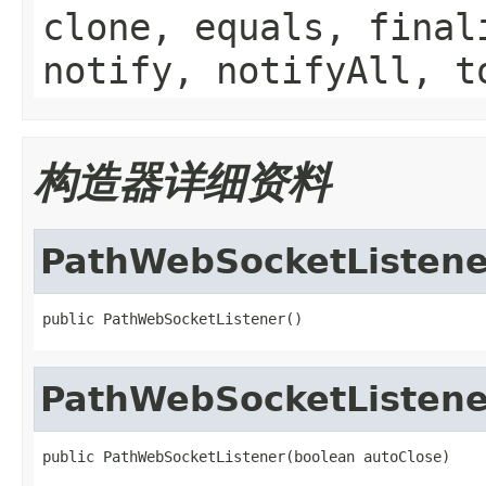
clone, equals, final
notify, notifyAll, t
构造器详细资料
PathWebSocketListene
public PathWebSocketListener()
PathWebSocketListene
public PathWebSocketListener(boolean autoClose)