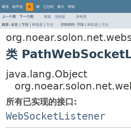
概览
程序包
类
树
已过时
索引
帮助
上一个类
下一个类
框架
无框架
所有类
概要:
嵌套 |
字段 |
构造器
|
方法
详细资料:
字段 |
构造器
|
方法
org.noear.solon.net.webs
类 PathWebSocketL
java.lang.Object
org.noear.solon.net.we
所有已实现的接口:
WebSocketListener