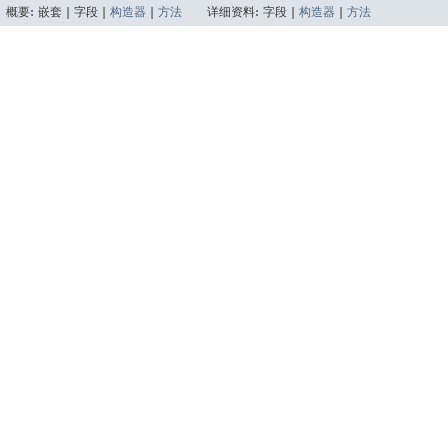
概要:
嵌套 |
字段 |
构造器
|
方法
详细资料:
字段 |
构造器
|
方法