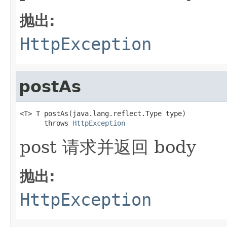
抛出:
HttpException
postAs
<T> T postAs(java.lang.reflect.Type type)

      throws 
HttpException
post 请求并返回 body
抛出:
HttpException