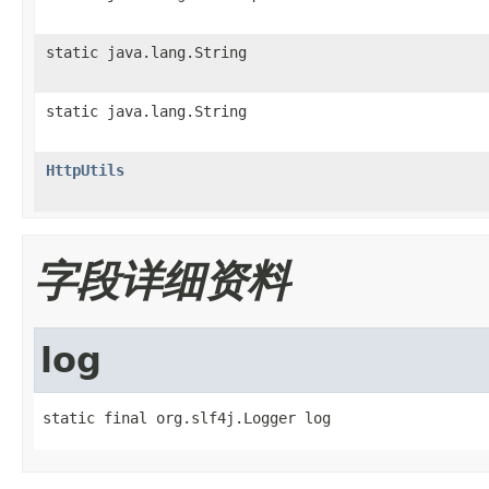
static java.lang.String
static java.lang.String
HttpUtils
字段详细资料
log
static final org.slf4j.Logger log