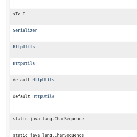
<T> T
Serializer
HttpUtils
HttpUtils
default
HttpUtils
default
HttpUtils
static java.lang.CharSequence
static java.lang.CharSequence