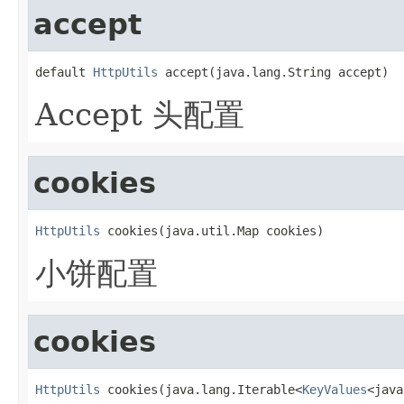
accept
default 
HttpUtils
 accept(java.lang.String accept)
Accept 头配置
cookies
HttpUtils
 cookies(java.util.Map cookies)
小饼配置
cookies
HttpUtils
 cookies(java.lang.Iterable<
KeyValues
<java