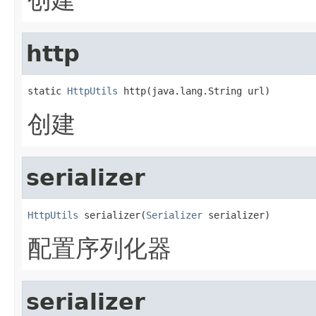
http
static 
HttpUtils
 http(java.lang.String url)
创建
serializer
HttpUtils
 serializer(
Serializer
 serializer)
配置序列化器
serializer