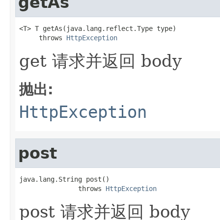
getAs
<T> T getAs(java.lang.reflect.Type type)

     throws 
HttpException
get 请求并返回 body
抛出:
HttpException
post
java.lang.String post()

               throws 
HttpException
post 请求并返回 body