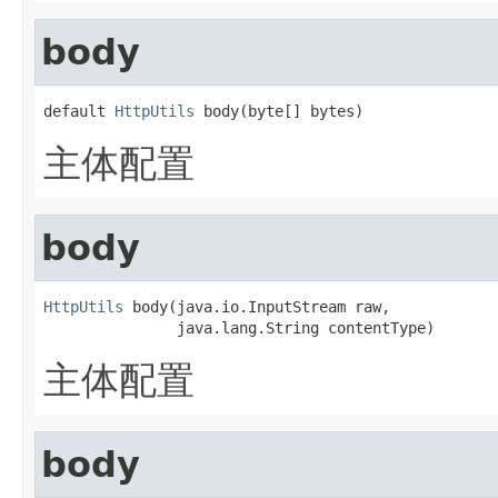
body
default 
HttpUtils
 body(byte[] bytes)
主体配置
body
HttpUtils
 body(java.io.InputStream raw,

               java.lang.String contentType)
主体配置
body