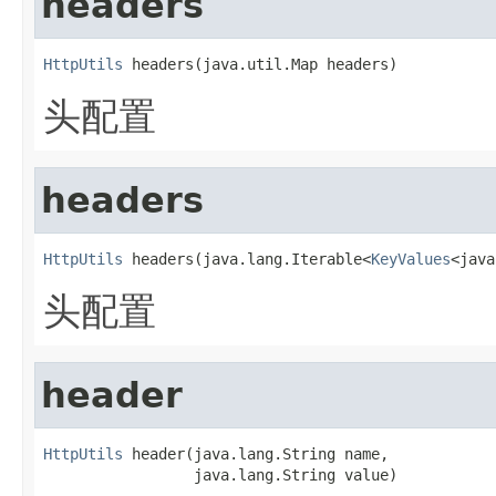
headers
HttpUtils
 headers(java.util.Map headers)
头配置
headers
HttpUtils
 headers(java.lang.Iterable<
KeyValues
<java
头配置
header
HttpUtils
 header(java.lang.String name,

                 java.lang.String value)