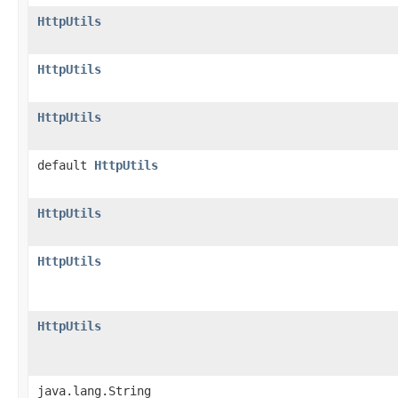
HttpUtils
HttpUtils
HttpUtils
default
HttpUtils
HttpUtils
HttpUtils
HttpUtils
java.lang.String