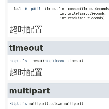
default 
HttpUtils
 timeout(int connectTimeoutSeconds,
                          int writeTimeoutSeconds,

                          int readTimeoutSeconds)
超时配置
timeout
HttpUtils
 timeout(
HttpTimeout
 timeout)
超时配置
multipart
HttpUtils
 multipart(boolean multipart)