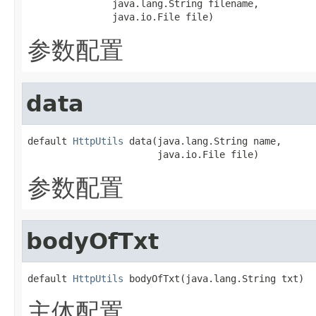
               java.lang.String filename,

               java.io.File file)
参数配置
data
default 
HttpUtils
 data(java.lang.String name,

                       java.io.File file)
参数配置
bodyOfTxt
default 
HttpUtils
 bodyOfTxt(java.lang.String txt)
主体配置