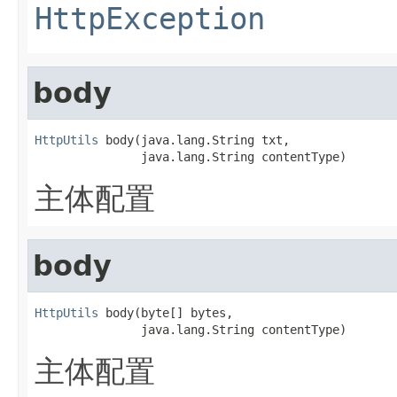
HttpException
body
HttpUtils
 body(java.lang.String txt,

               java.lang.String contentType)
主体配置
body
HttpUtils
 body(byte[] bytes,

               java.lang.String contentType)
主体配置