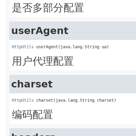
是否多部分配置
userAgent
HttpUtils
 userAgent(java.lang.String ua)
用户代理配置
charset
HttpUtils
 charset(java.lang.String charset)
编码配置