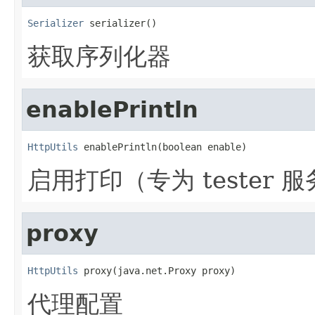
Serializer
 serializer()
获取序列化器
enablePrintln
HttpUtils
 enablePrintln(boolean enable)
启用打印（专为 tester 
proxy
HttpUtils
 proxy(java.net.Proxy proxy)
代理配置