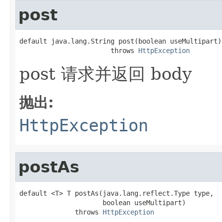
post
default java.lang.String post(boolean useMultipart)

                       throws 
HttpException
post 请求并返回 body
抛出:
HttpException
postAs
default <T> T postAs(java.lang.reflect.Type type,

                     boolean useMultipart)

              throws 
HttpException