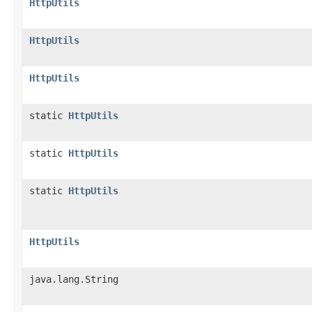
HttpUtils
HttpUtils
HttpUtils
static
HttpUtils
static
HttpUtils
static
HttpUtils
HttpUtils
java.lang.String