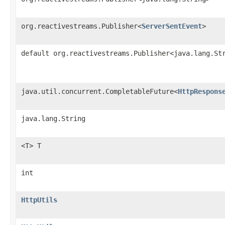
org.reactivestreams.Publisher<
ServerSentEvent
>
default org.reactivestreams.Publisher<java.lang.St
java.util.concurrent.CompletableFuture<
HttpRespons
java.lang.String
<T> T
int
HttpUtils