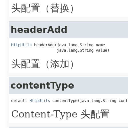
头配置（替换）
headerAdd
HttpUtils
 headerAdd(java.lang.String name,

                    java.lang.String value)
头配置（添加）
contentType
default 
HttpUtils
 contentType(java.lang.String cont
Content-Type 头配置