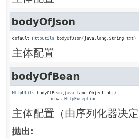
bodyOfJson
default 
HttpUtils
 bodyOfJson(java.lang.String txt)
主体配置
bodyOfBean
HttpUtils
 bodyOfBean(java.lang.Object obj)

              throws 
HttpException
主体配置（由序列化器决定
抛出: