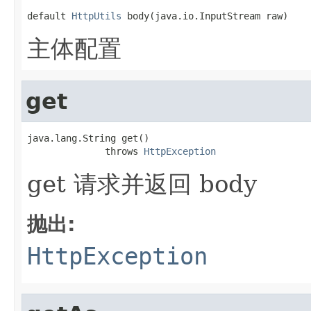
default 
HttpUtils
 body(java.io.InputStream raw)
主体配置
get
java.lang.String get()

              throws 
HttpException
get 请求并返回 body
抛出:
HttpException