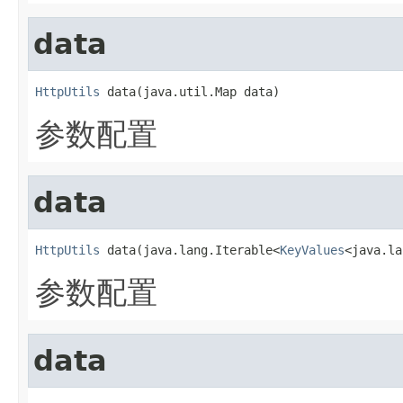
data
HttpUtils
 data(java.util.Map data)
参数配置
data
HttpUtils
 data(java.lang.Iterable<
KeyValues
<java.la
参数配置
data