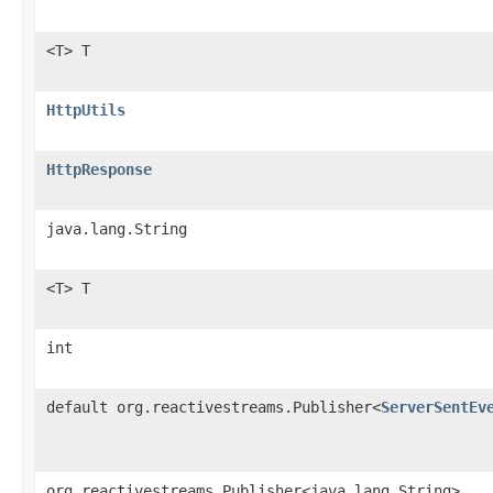
<T> T
HttpUtils
HttpResponse
java.lang.String
<T> T
int
default org.reactivestreams.Publisher<
ServerSentEv
org.reactivestreams.Publisher<java.lang.String>