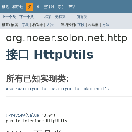
概览
程序包
类
树
已过时
索引
帮助
上一个类
下一个类
框架
无框架
所有类
概要:
嵌套 |
字段
|
构造器 |
方法
详细资料:
字段
|
构造器 |
方法
org.noear.solon.net.http
接口 HttpUtils
所有已知实现类:
AbstractHttpUtils
,
JdkHttpUtils
,
OkHttpUtils
@Preview
(
value
="3.0")

public interface 
HttpUtils