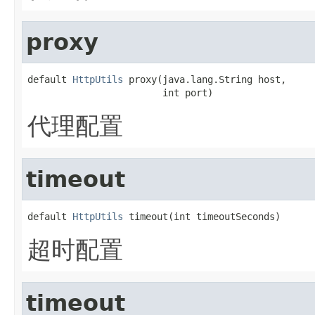
proxy
default 
HttpUtils
 proxy(java.lang.String host,

                        int port)
代理配置
timeout
default 
HttpUtils
 timeout(int timeoutSeconds)
超时配置
timeout