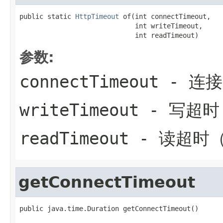
public static 
HttpTimeout
 of(int connectTimeout,

                             int writeTimeout,

                             int readTimeout)
参数:
connectTimeout
- 连
writeTimeout
- 写超时
readTimeout
- 读超时
getConnectTimeout
public java.time.Duration getConnectTimeout()