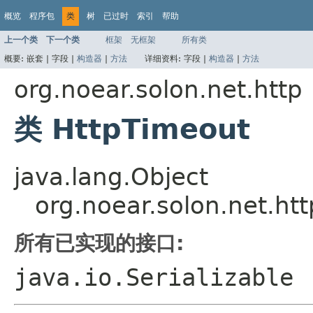
概览
程序包
类
树
已过时
索引
帮助
上一个类
下一个类
框架
无框架
所有类
概要:
嵌套 |
字段 |
构造器
|
方法
详细资料:
字段 |
构造器
|
方法
org.noear.solon.net.http
类 HttpTimeout
java.lang.Object
org.noear.solon.net.ht
所有已实现的接口:
java.io.Serializable