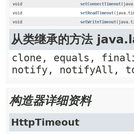
void
setConnectTimeout
(java
void
setReadTimeout
(java.ti
void
setWriteTimeout
(java.t
从类继承的方法 java.la
clone, equals, final
notify, notifyAll, t
构造器详细资料
HttpTimeout