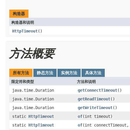
构造器
构造器和说明
HttpTimeout
()
方法概要
所有方法
静态方法
实例方法
具体方法
限定符和类型
方法和说明
java.time.Duration
getConnectTimeout
()
java.time.Duration
getReadTimeout
()
java.time.Duration
getWriteTimeout
()
static
HttpTimeout
of
(int timeout)
static
HttpTimeout
of
(int connectTimeout,