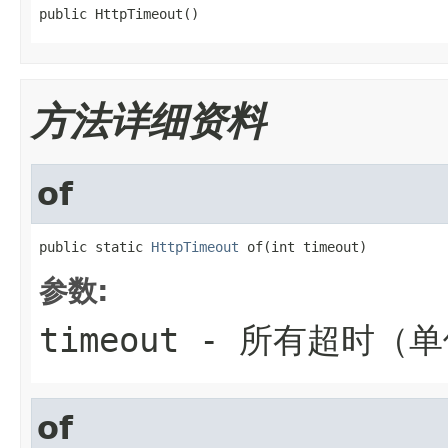
public HttpTimeout()
方法详细资料
of
public static 
HttpTimeout
 of(int timeout)
参数:
timeout
- 所有超时（单
of