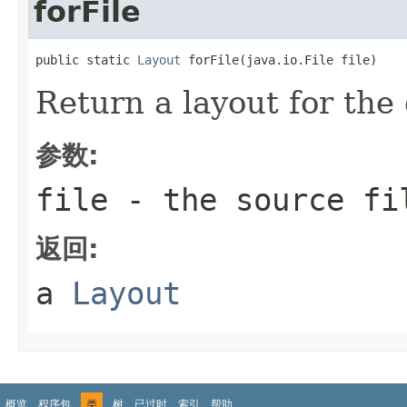
forFile
public static 
Layout
 forFile(java.io.File file)
Return a layout for the 
参数:
file
- the source fi
返回:
a
Layout
概览
程序包
类
树
已过时
索引
帮助