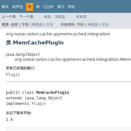
概览
程序包
类
树
已过时
索引
帮助
上一个类
下一个类
框架
无框架
所有类
概要:
嵌套 |
字段 |
构造器
|
方法
详细资料:
字段 |
构造器
|
方法
org.noear.solon.cache.spymemcached.integration
类 MemCachePlugin
java.lang.Object
org.noear.solon.cache.spymemcached.integration.Mem
所有已实现的接口:
Plugin
public class 
MemCachePlugin
extends java.lang.Object

implements 
Plugin
从以下版本开始:
1.6