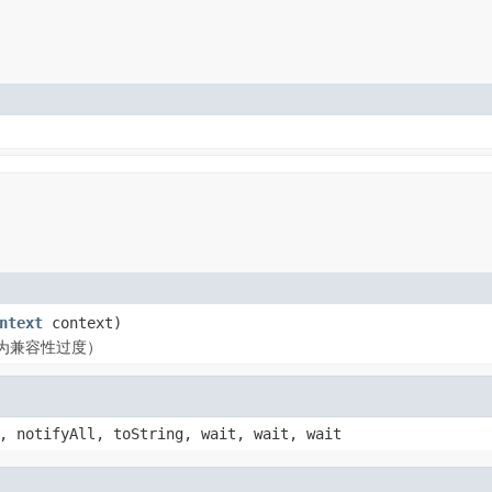
ntext
context)
为兼容性过度）
, notifyAll, toString, wait, wait, wait