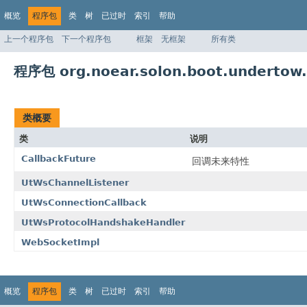
概览
程序包
类
树
已过时
索引
帮助
上一个程序包
下一个程序包
框架
无框架
所有类
程序包 org.noear.solon.boot.undertow
类概要
类
说明
CallbackFuture
回调未来特性
UtWsChannelListener
UtWsConnectionCallback
UtWsProtocolHandshakeHandler
WebSocketImpl
概览
程序包
类
树
已过时
索引
帮助