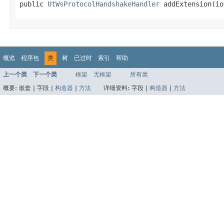
public 
UtWsProtocolHandshakeHandler
 addExtension(io
概览
程序包
类
树
已过时
索引
帮助
上一个类
下一个类
框架
无框架
所有类
概要:
嵌套 |
字段 |
构造器
|
方法
详细资料:
字段 |
构造器
|
方法