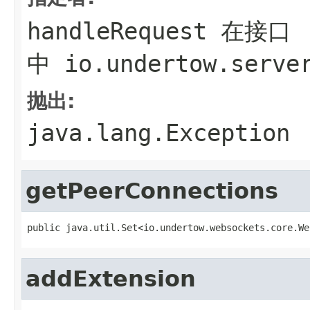
handleRequest
在接口
中
io.undertow.serve
抛出:
java.lang.Exception
getPeerConnections
public java.util.Set<io.undertow.websockets.core.We
addExtension