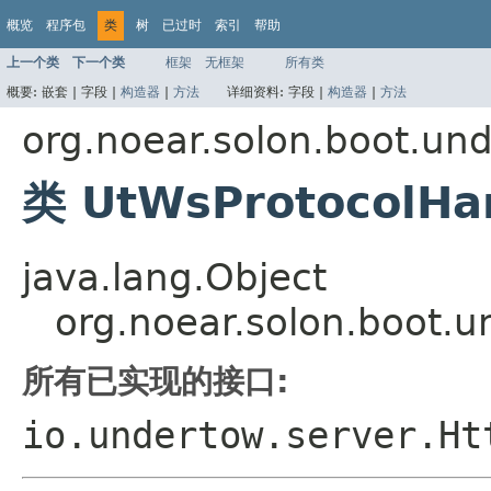
概览
程序包
类
树
已过时
索引
帮助
上一个类
下一个类
框架
无框架
所有类
概要:
嵌套 |
字段 |
构造器
|
方法
详细资料:
字段 |
构造器
|
方法
org.noear.solon.boot.un
类 UtWsProtocolHa
java.lang.Object
org.noear.solon.boot.
所有已实现的接口:
io.undertow.server.Ht