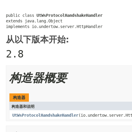
public class 
UtWsProtocolHandshakeHandler
extends java.lang.Object

implements io.undertow.server.HttpHandler
从以下版本开始:
2.8
构造器概要
构造器
构造器和说明
UtWsProtocolHandshakeHandler
(io.undertow.server.Ht