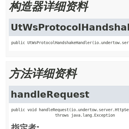
构造器详细资料
UtWsProtocolHandsha
public UtWsProtocolHandshakeHandler(io.undertow.ser
方法详细资料
handleRequest
public void handleRequest(io.undertow.server.HttpSe
                   throws java.lang.Exception
指定者: