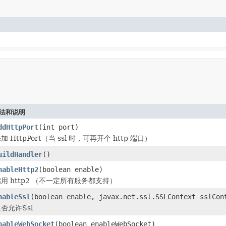
法和说明
ddHttpPort
(int port)
加 HttpPort（当 ssl 时，可再开个 http 端口）
uildHandler
()
nableHttp2
(boolean enable)
用 http2 （不一定所有服务都支持）
nableSsl
(boolean enable, javax.net.ssl.SSLContext sslCon
否允许Ssl
nableWebSocket
(boolean enableWebSocket)