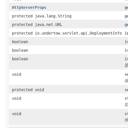
HttpServerProps
g
protected java.lang.String
g
protected java.net.URL
g
protected io.undertow.servlet.api.DeploymentInfo
i
boolean
i
boolean
i
boolean
i
是
void
s
protected void
s
void
s
void
s