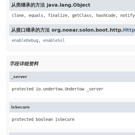
从类继承的方法 java.lang.Object
clone, equals, finalize, getClass, hashCode, notify
从接口继承的方法 org.noear.solon.boot.http.
Http
enableDebug
,
enableSsl
字段详细资料
_server
protected io.undertow.Undertow _server
isSecure
protected boolean isSecure