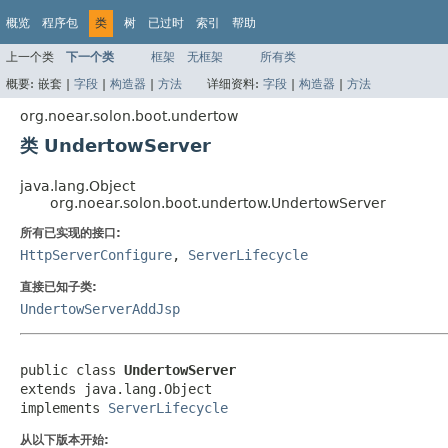
概览
程序包
类
树
已过时
索引
帮助
上一个类
下一个类
框架
无框架
所有类
概要:
嵌套 |
字段
|
构造器
|
方法
详细资料:
字段
|
构造器
|
方法
org.noear.solon.boot.undertow
类 UndertowServer
java.lang.Object
org.noear.solon.boot.undertow.UndertowServer
所有已实现的接口:
HttpServerConfigure
,
ServerLifecycle
直接已知子类:
UndertowServerAddJsp
public class 
UndertowServer
extends java.lang.Object

implements 
ServerLifecycle
从以下版本开始: