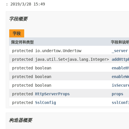
: 2019/3/28 15:49
字段概要
字段
限定符和类型
字段和说
protected io.undertow.Undertow
_server
protected java.util.Set<java.lang.Integer>
addHttp
protected boolean
enableH
protected boolean
enableW
protected boolean
isSecur
protected
HttpServerProps
props
protected
SslConfig
sslConf
构造器概要