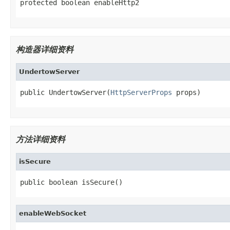
protected boolean enableHttp2
构造器详细资料
UndertowServer
public UndertowServer(
HttpServerProps
 props)
方法详细资料
isSecure
public boolean isSecure()
enableWebSocket