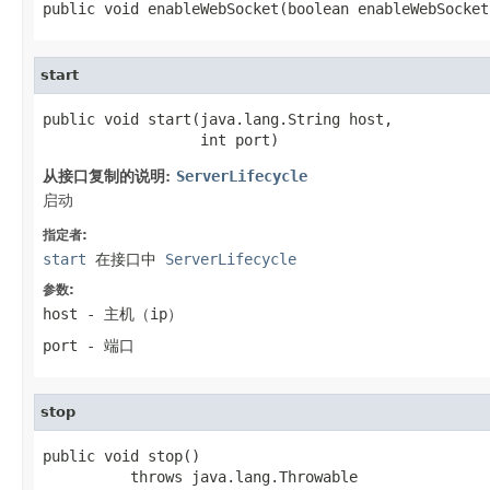
public void enableWebSocket(boolean enableWebSocket
start
public void start(java.lang.String host,

                  int port)
从接口复制的说明:
ServerLifecycle
启动
指定者:
start
在接口中
ServerLifecycle
参数:
host
- 主机（ip）
port
- 端口
stop
public void stop()

          throws java.lang.Throwable