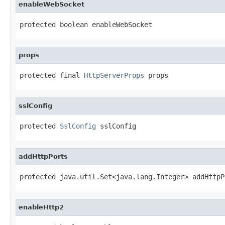
enableWebSocket
protected boolean enableWebSocket
props
protected final 
HttpServerProps
 props
sslConfig
protected 
SslConfig
 sslConfig
addHttpPorts
protected java.util.Set<java.lang.Integer> addHttpP
enableHttp2