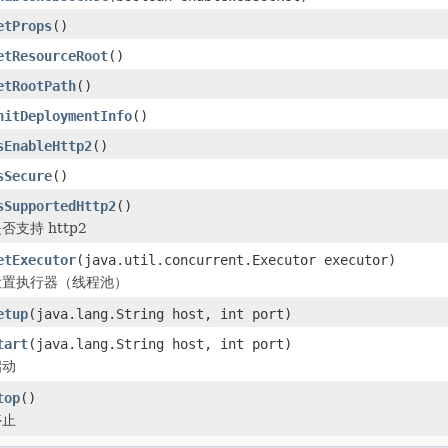
etProps
()
etResourceRoot
()
etRootPath
()
nitDeploymentInfo
()
sEnableHttp2
()
sSecure
()
sSupportedHttp2
()
否支持 http2
etExecutor
(java.util.concurrent.Executor executor)
设置执行器（线程池）
etup
(java.lang.String host, int port)
tart
(java.lang.String host, int port)
启动
top
()
停止