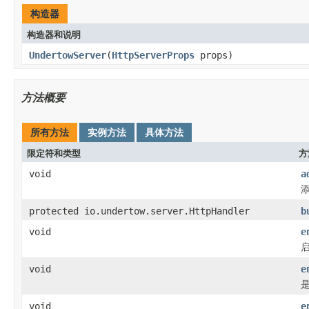
构造器
构造器和说明
UndertowServer
(
HttpServerProps
props)
方法概要
所有方法
实例方法
具体方法
限定符和类型
方
void
a
添
protected io.undertow.server.HttpHandler
b
void
e
启
void
e
是
void
e