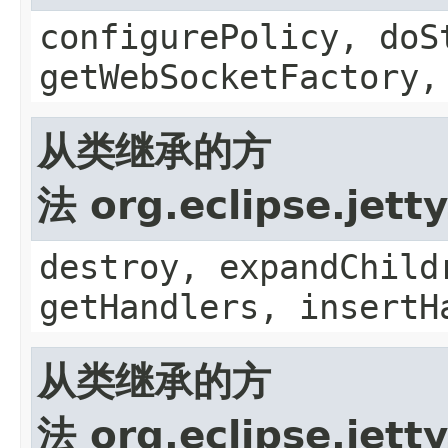
configurePolicy, doS
getWebSocketFactory,
从类继承的方
法 org.eclipse.jett
destroy, expandChild
getHandlers, insertH
从类继承的方
法 org.eclipse.jett