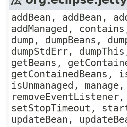
addBean, addBean, ad
addManaged, contains
dump, dumpBeans, dum
dumpStdErr, dumpThis
getBeans, getContain
getContainedBeans, i
isUnmanaged, manage,
removeEventListener,
setStopTimeout, star
updateBean, updateBe