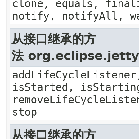
clone, equals, final
notify, notifyAll, w
从接口继承的方
法 org.eclipse.jett
addLifeCycleListener
isStarted, isStartin
removeLifeCycleListe
stop
从接口继承的方