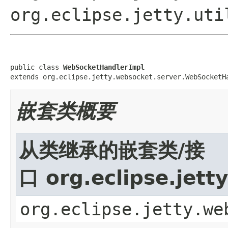
org.eclipse.jetty.uti
public class 
WebSocketHandlerImpl
extends org.eclipse.jetty.websocket.server.WebSocketH
嵌套类概要
从类继承的嵌套类/接
口 org.eclipse.jet
org.eclipse.jetty.we