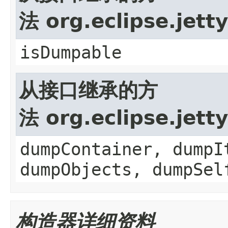
法 org.eclipse.jet
isDumpable
从接口继承的方
法 org.eclipse.jet
dumpContainer, dumpI
dumpObjects, dumpSel
构造器详细资料