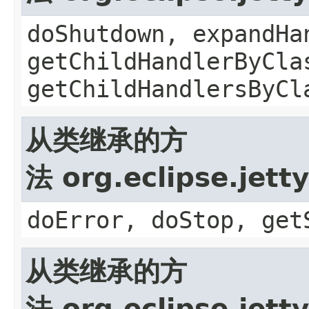
doShutdown, expandHa
getChildHandlerByCla
getChildHandlersByCl
从类继承的方
法 org.eclipse.jett
doError, doStop, get
从类继承的方
法 org.eclipse.jett