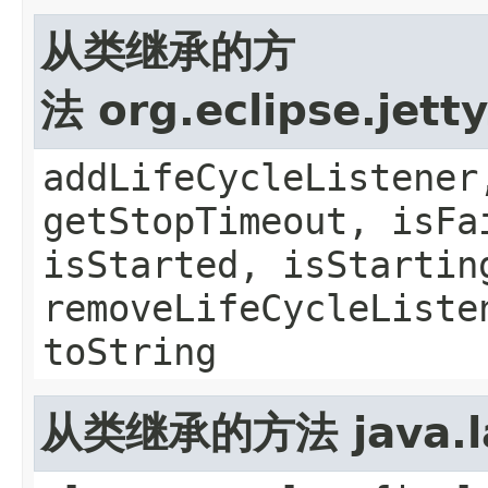
从类继承的方
法 org.eclipse.jett
addLifeCycleListener
getStopTimeout, isFa
isStarted, isStartin
removeLifeCycleListe
toString
从类继承的方法 java.la