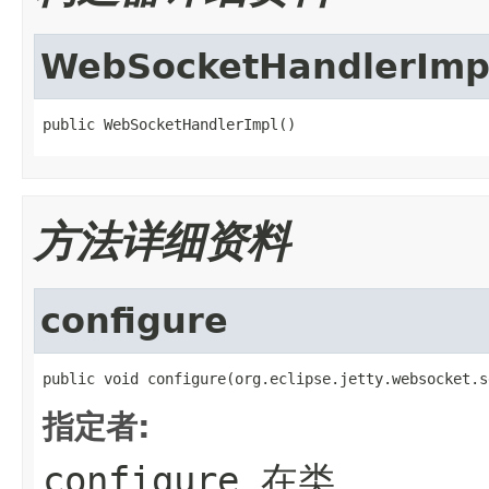
WebSocketHandlerImp
public WebSocketHandlerImpl()
方法详细资料
configure
public void configure(org.eclipse.jetty.websocket.s
指定者:
configure
在类