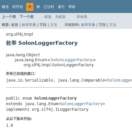
概览
程序包
类
树
已过时
索引
帮助
上一个类
下一个类
框架
无框架
所有类
概要:
嵌套 |
枚举常量
|
字段 |
方法
详细资料:
枚举常量
|
字段 |
方法
org.slf4j.impl
枚举 SolonLoggerFactory
java.lang.Object
java.lang.Enum<
SolonLoggerFactory
>
org.slf4j.impl.SolonLoggerFactory
所有已实现的接口:
java.io.Serializable, java.lang.Comparable<
SolonLogge
public enum 
SolonLoggerFactory
extends java.lang.Enum<
SolonLoggerFactory
>

implements org.slf4j.ILoggerFactory
从以下版本开始:
1.0