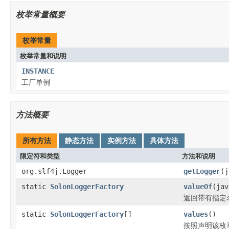
枚举常量概要
枚举常量
枚举常量和说明
INSTANCE
工厂单例
方法概要
所有方法
静态方法
实例方法
具体方法
限定符和类型
方法和说明
org.slf4j.Logger
getLogger
(j
static
SolonLoggerFactory
valueOf
(jav
返回带有指定
static
SolonLoggerFactory
[]
values
()
按照声明该枚