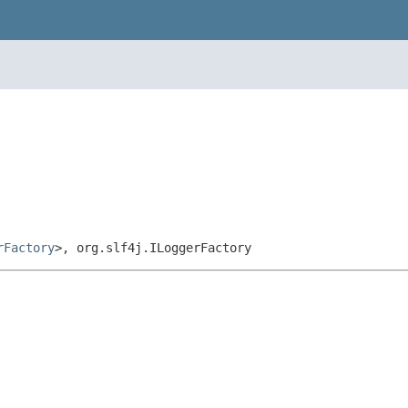
rFactory
>, org.slf4j.ILoggerFactory