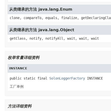
从类继承的方法 java.lang.Enum
clone, compareTo, equals, finalize, getDeclaringCla
从类继承的方法 java.lang.Object
getClass, notify, notifyAll, wait, wait, wait
枚举常量详细资料
INSTANCE
public static final 
SolonLoggerFactory
 INSTANCE
工厂单例
方法详细资料