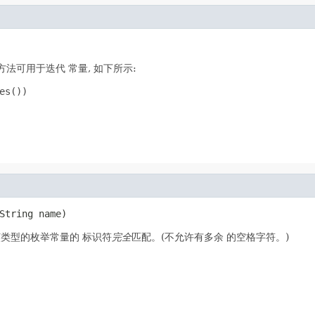
法可用于迭代 常量, 如下所示:
s())

String name)
类型的枚举常量的 标识符
完全
匹配。(不允许有多余 的空格字符。)