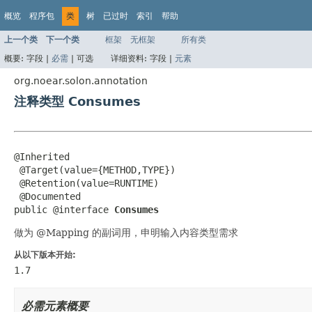
概览
程序包
类
树
已过时
索引
帮助
上一个类
下一个类
框架
无框架
所有类
概要:
字段 |
必需
|
可选
详细资料:
字段 |
元素
org.noear.solon.annotation
注释类型 Consumes
@Inherited

 @Target(value={METHOD,TYPE})

 @Retention(value=RUNTIME)

 @Documented

public @interface 
Consumes
做为 @Mapping 的副词用，申明输入内容类型需求
从以下版本开始:
1.7
必需元素概要