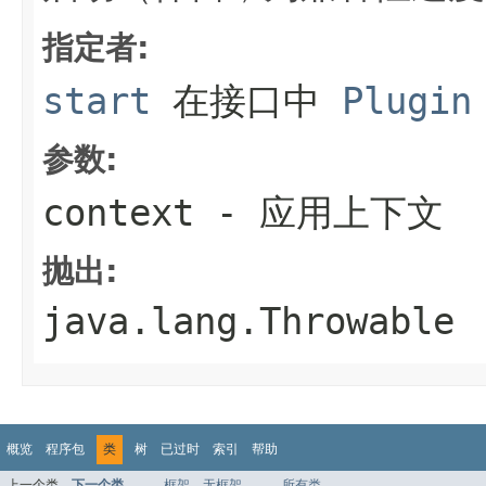
指定者:
start
在接口中
Plugin
参数:
context
- 应用上下文
抛出:
java.lang.Throwable
概览
程序包
类
树
已过时
索引
帮助
上一个类
下一个类
框架
无框架
所有类