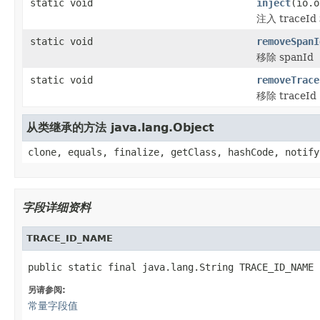
static void
inject
(io.o
注入 traceId
static void
removeSpanI
移除 spanId
static void
removeTrace
移除 traceId
从类继承的方法 java.lang.Object
clone, equals, finalize, getClass, hashCode, notify
字段详细资料
TRACE_ID_NAME
public static final java.lang.String TRACE_ID_NAME
另请参阅:
常量字段值