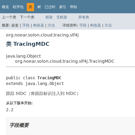
概览
程序包
类
树
已过时
索引
帮助
上一个类
下一个类
框架
无框架
所有类
概要:
嵌套 |
字段
|
构造器
|
方法
详细资料:
字段
|
构造器
|
方法
org.noear.solon.cloud.tracing.slf4j
类 TracingMDC
java.lang.Object
org.noear.solon.cloud.tracing.slf4j.TracingMDC
public class 
TracingMDC
extends java.lang.Object
跟踪 MDC（将跟踪标识注入到 MDC）
从以下版本开始:
2.2
字段概要