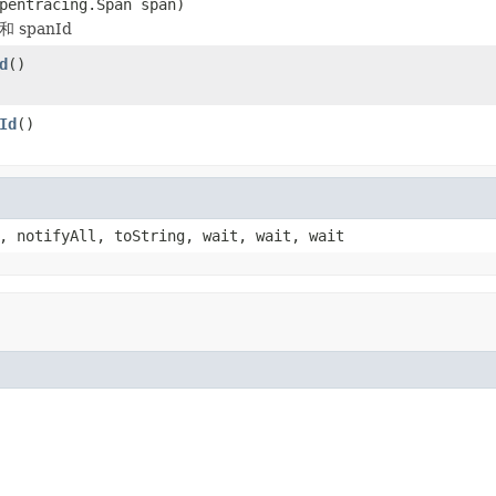
pentracing.Span span)
 和 spanId
d
()
Id
()
, notifyAll, toString, wait, wait, wait