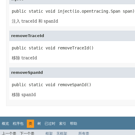
public static void inject(io.opentracing.Span span)
注入 traceId 和 spanId
removeTraceId
public static void removeTraceId()
移除 traceId
removeSpanId
public static void removeSpanId()
移除 spanId
概览
程序包
类
树
已过时
索引
帮助
上一个类
下一个类
框架
无框架
所有类