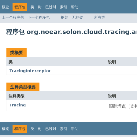
概览
程序包
类
树
已过时
索引
帮助
上一个程序包
下一个程序包
框架
无框架
所有类
程序包 org.noear.solon.cloud.tracing.a
类概要
类
说明
TracingInterceptor
注释类型概要
注释类型
说明
Tracing
跟踪埋点（支
概览
程序包
类
树
已过时
索引
帮助