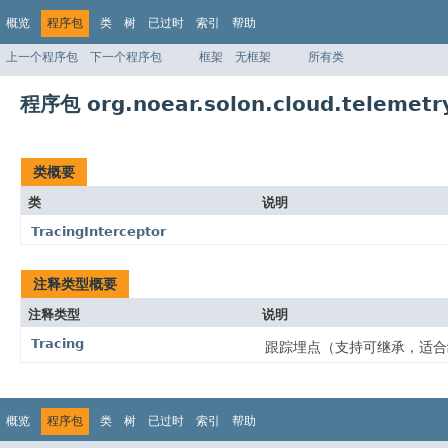
概览
程序包
类
树
已过时
索引
帮助
上一个程序包
下一个程序包
框架
无框架
所有类
程序包 org.noear.solon.cloud.telemetr
类概要
类
说明
TracingInterceptor
注释类型概要
注释类型
说明
Tracing
跟踪埋点（支持可继承，适合
概览
程序包
类
树
已过时
索引
帮助