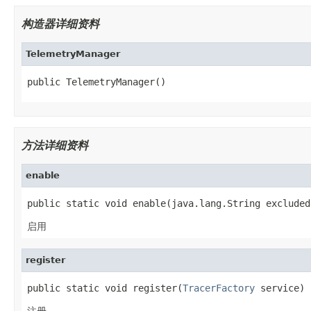
构造器详细资料
TelemetryManager
public TelemetryManager()
方法详细资料
enable
public static void enable(java.lang.String excluded
启用
register
public static void register(
TracerFactory
 service)
注册