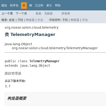
概览
程序包
类
树
已过时
索引
帮助
上一个类
下一个类
框架
无框架
所有类
概要:
嵌套 |
字段 |
构造器
|
方法
详细资料:
字段 |
构造器
|
方法
org.noear.solon.cloud.telemetry
类 TelemetryManager
java.lang.Object
org.noear.solon.cloud.telemetry.TelemetryManager
public class 
TelemetryManager
extends java.lang.Object
跟踪管理器
从以下版本开始:
3.7
构造器概要