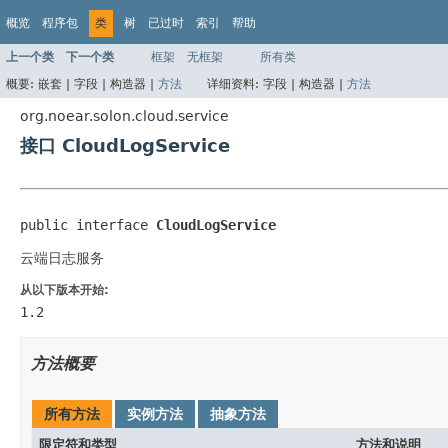
概览
程序包
类
树
已过时
索引
帮助
上一个类
下一个类
框架
无框架
所有类
概要:
嵌套 |
字段 |
构造器 |
方法
详细资料:
字段 |
构造器 |
方法
org.noear.solon.cloud.service
接口 CloudLogService
public interface 
CloudLogService
云端日志服务
从以下版本开始:
1.2
方法概要
所有方法
实例方法
抽象方法
限定符和类型
方法和说明