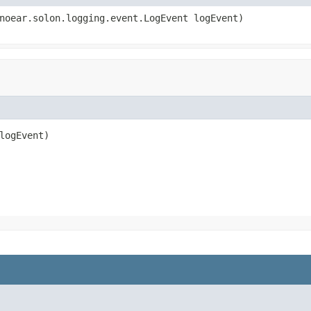
noear.solon.logging.event.LogEvent logEvent)
logEvent)