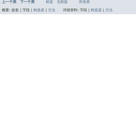
上一个类
下一个类
框架
无框架
所有类
概要:
嵌套 |
字段 |
构造器
|
方法
详细资料:
字段 |
构造器
|
方法