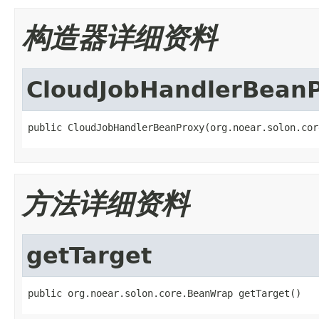
构造器详细资料
CloudJobHandlerBean
public CloudJobHandlerBeanProxy(org.noear.solon.cor
方法详细资料
getTarget
public org.noear.solon.core.BeanWrap getTarget()