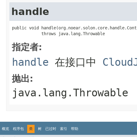
handle
public void handle(org.noear.solon.core.handle.Cont
            throws java.lang.Throwable
指定者:
handle
在接口中
Cloud
抛出:
java.lang.Throwable
概览
程序包
类
树
已过时
索引
帮助