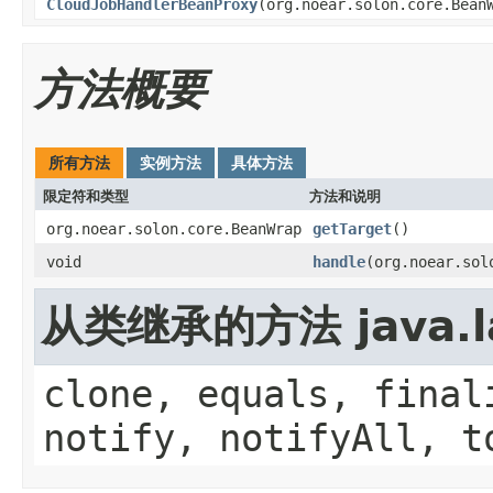
CloudJobHandlerBeanProxy
(org.noear.solon.core.Bean
方法概要
所有方法
实例方法
具体方法
限定符和类型
方法和说明
org.noear.solon.core.BeanWrap
getTarget
()
void
handle
(org.noear.sol
从类继承的方法 java.la
clone, equals, final
notify, notifyAll, t