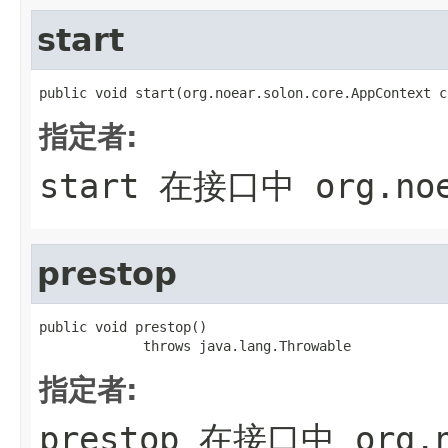
start
public void start(org.noear.solon.core.AppContext c
指定者:
start
在接口中
org.no
prestop
public void prestop()

             throws java.lang.Throwable
指定者:
prestop
在接口中
org.