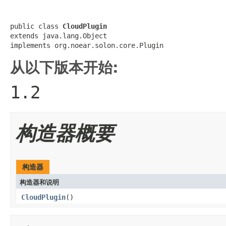
public class 
CloudPlugin
extends java.lang.Object

implements org.noear.solon.core.Plugin
从以下版本开始:
1.2
构造器概要
构造器
构造器和说明
CloudPlugin
()