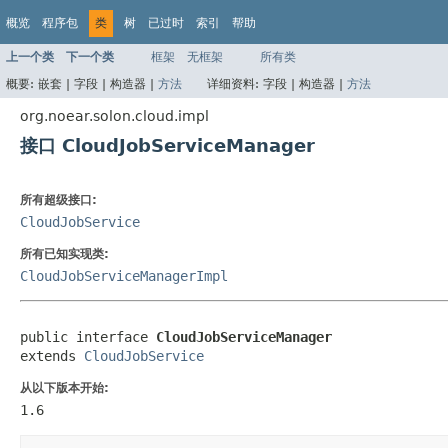
概览
程序包
类
树
已过时
索引
帮助
上一个类
下一个类
框架
无框架
所有类
概要:
嵌套 |
字段 |
构造器 |
方法
详细资料:
字段 |
构造器 |
方法
org.noear.solon.cloud.impl
接口 CloudJobServiceManager
所有超级接口:
CloudJobService
所有已知实现类:
CloudJobServiceManagerImpl
public interface 
CloudJobServiceManager
extends 
CloudJobService
从以下版本开始:
1.6