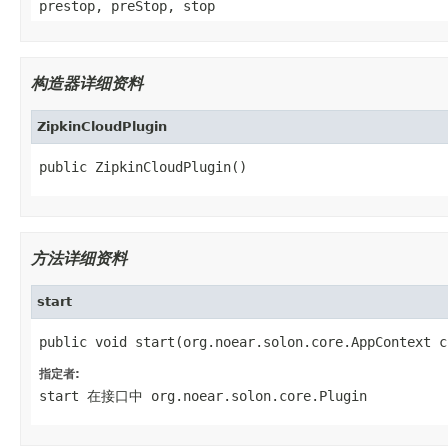
prestop, preStop, stop
构造器详细资料
ZipkinCloudPlugin
public ZipkinCloudPlugin()
方法详细资料
start
public void start(org.noear.solon.core.AppContext c
指定者:
start
在接口中
org.noear.solon.core.Plugin