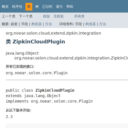
概览
程序包
类
树
已过时
索引
帮助
上一个类
下一个类
框架
无框架
所有类
概要:
嵌套 |
字段 |
构造器
|
方法
详细资料:
字段 |
构造器
|
方法
org.noear.solon.cloud.extend.zipkin.integration
类 ZipkinCloudPlugin
java.lang.Object
org.noear.solon.cloud.extend.zipkin.integration.ZipkinC
所有已实现的接口:
org.noear.solon.core.Plugin
public class 
ZipkinCloudPlugin
extends java.lang.Object

implements org.noear.solon.core.Plugin
从以下版本开始:
2.3