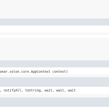
oear.solon.core.AppContext context)
, notifyAll, toString, wait, wait, wait