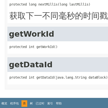
protected long nextMillis(long lastMillis)
获取下一不同毫秒的时间戳
getWorkId
protected int getWorkId()
getDataId
protected int getDataId(java.lang.String dataBlock)
概览
程序包
类
树
已过时
索引
帮助