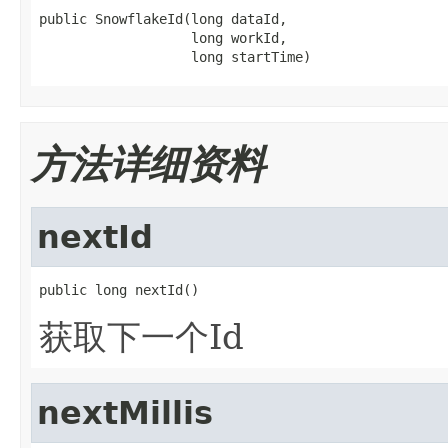
public SnowflakeId(long dataId,

                   long workId,

                   long startTime)
方法详细资料
nextId
public long nextId()
获取下一个Id
nextMillis