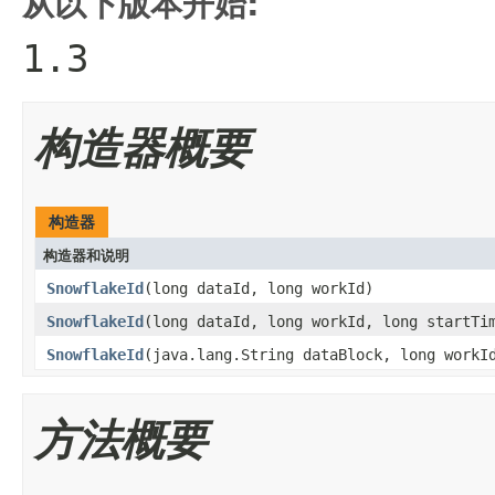
从以下版本开始:
1.3
构造器概要
构造器
构造器和说明
SnowflakeId
(long dataId, long workId)
SnowflakeId
(long dataId, long workId, long startTi
SnowflakeId
(java.lang.String dataBlock, long workI
方法概要