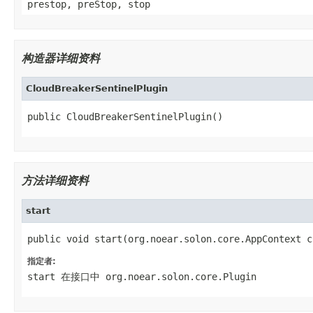
prestop, preStop, stop
构造器详细资料
CloudBreakerSentinelPlugin
public CloudBreakerSentinelPlugin()
方法详细资料
start
public void start(org.noear.solon.core.AppContext c
指定者:
start
在接口中
org.noear.solon.core.Plugin