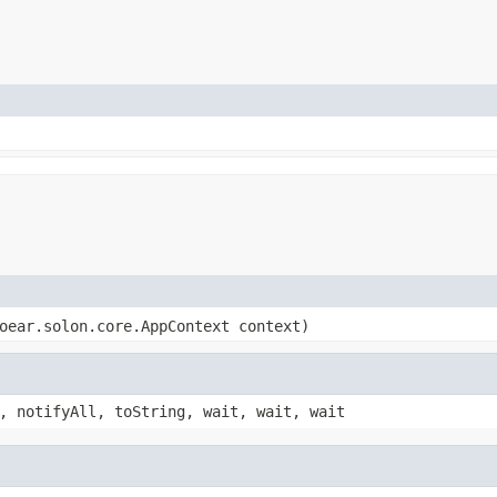
oear.solon.core.AppContext context)
, notifyAll, toString, wait, wait, wait