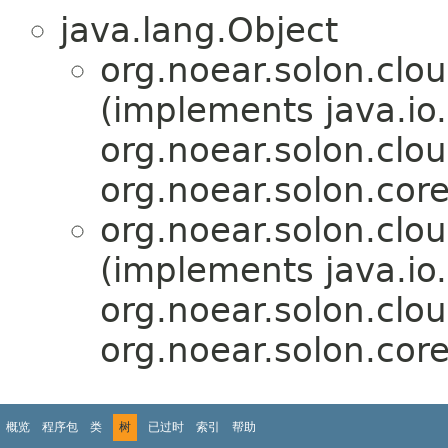
java.lang.Object
org.noear.solon.clo
(implements java.io
org.noear.solon.clou
org.noear.solon.cor
org.noear.solon.clo
(implements java.io
org.noear.solon.clou
org.noear.solon.cor
概览
程序包
类
树
已过时
索引
帮助