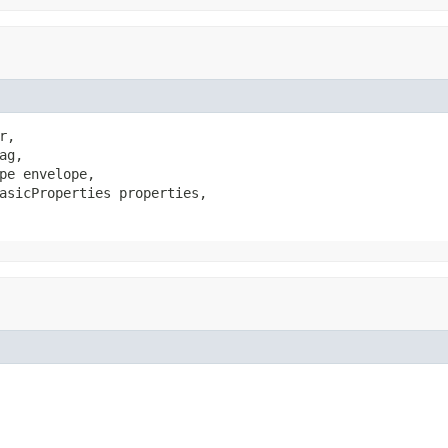
r,

g,

pe envelope,

asicProperties properties,
