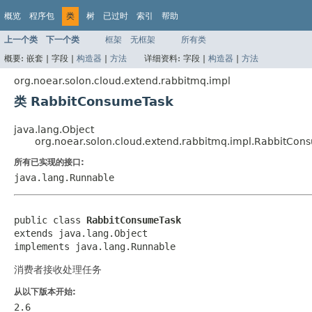
概览
程序包
类
树
已过时
索引
帮助
上一个类
下一个类
框架
无框架
所有类
概要:
嵌套 |
字段 |
构造器
|
方法
详细资料:
字段 |
构造器
|
方法
org.noear.solon.cloud.extend.rabbitmq.impl
类 RabbitConsumeTask
java.lang.Object
org.noear.solon.cloud.extend.rabbitmq.impl.RabbitCon
所有已实现的接口:
java.lang.Runnable
public class 
RabbitConsumeTask
extends java.lang.Object

implements java.lang.Runnable
消费者接收处理任务
从以下版本开始:
2.6