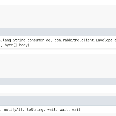
.lang.String consumerTag, com.rabbitmq.client.Envelope 
s, byte[] body)
, notifyAll, toString, wait, wait, wait