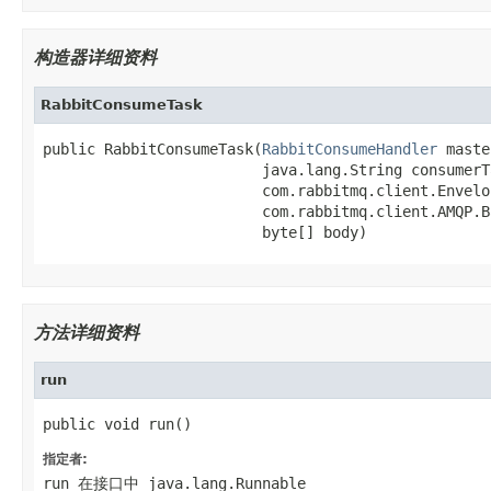
构造器详细资料
RabbitConsumeTask
public RabbitConsumeTask(
RabbitConsumeHandler
 maste
                         java.lang.String consumerTa
                         com.rabbitmq.client.Envelo
                         com.rabbitmq.client.AMQP.B
                         byte[] body)
方法详细资料
run
public void run()
指定者:
run
在接口中
java.lang.Runnable