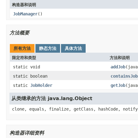
构造器和说明
JobManager
()
方法概要
所有方法
静态方法
具体方法
限定符和类型
方法和说明
static void
addJob
(jav
static boolean
containsJob
static
JobHolder
getJob
(java
从类继承的方法 java.lang.Object
clone, equals, finalize, getClass, hashCode, notify
构造器详细资料