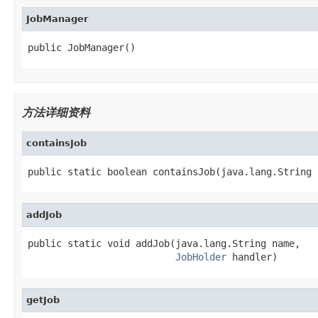
JobManager
public JobManager()
方法详细资料
containsJob
public static boolean containsJob(java.lang.String 
addJob
public static void addJob(java.lang.String name,

JobHolder
 handler)
getJob