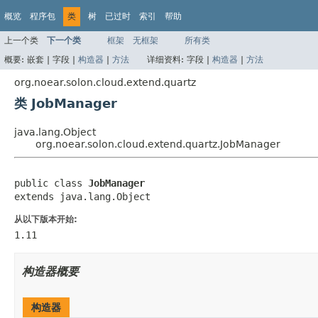
概览
程序包
类
树
已过时
索引
帮助
上一个类
下一个类
框架
无框架
所有类
概要:
嵌套 |
字段 |
构造器
|
方法
详细资料:
字段 |
构造器
|
方法
org.noear.solon.cloud.extend.quartz
类 JobManager
java.lang.Object
org.noear.solon.cloud.extend.quartz.JobManager
public class 
JobManager
extends java.lang.Object
从以下版本开始:
1.11
构造器概要
构造器