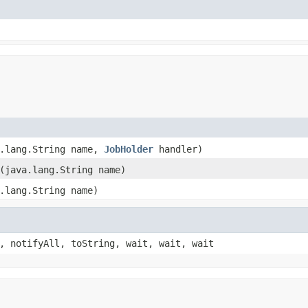
a.lang.String name,
JobHolder
handler)
(java.lang.String name)
.lang.String name)
, notifyAll, toString, wait, wait, wait