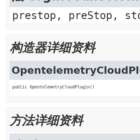
prestop, preStop, st
构造器详细资料
OpentelemetryCloudPl
public OpentelemetryCloudPlugin()
方法详细资料