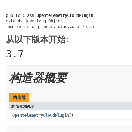
public class 
OpentelemetryCloudPlugin
extends java.lang.Object

implements org.noear.solon.core.Plugin
从以下版本开始:
3.7
构造器概要
构造器
构造器和说明
OpentelemetryCloudPlugin
()