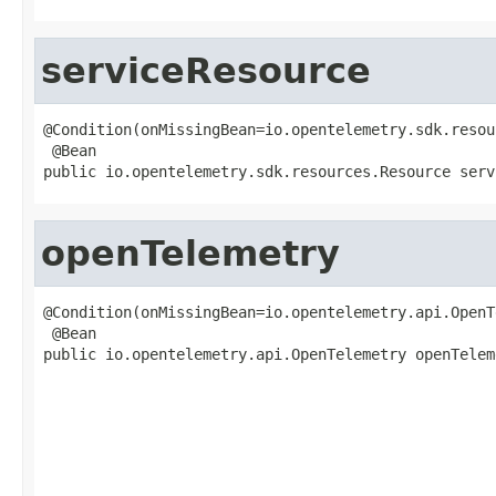
serviceResource
@Condition(onMissingBean=io.opentelemetry.sdk.resou
 @Bean

public io.opentelemetry.sdk.resources.Resource serv
openTelemetry
@Condition(onMissingBean=io.opentelemetry.api.OpenT
 @Bean

public io.opentelemetry.api.OpenTelemetry openTelem
                                                   
                                                   
                                                   
                                                   
                                                   
                                                   