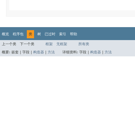
概览
程序包
类
树
已过时
索引
帮助
上一个类
下一个类
框架
无框架
所有类
概要:
嵌套 |
字段 |
构造器
|
方法
详细资料:
字段 |
构造器
|
方法