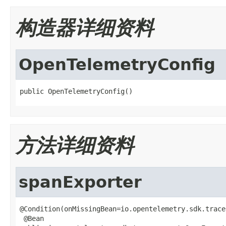
构造器详细资料
OpenTelemetryConfig
public OpenTelemetryConfig()
方法详细资料
spanExporter
@Condition(onMissingBean=io.opentelemetry.sdk.trace
 @Bean
