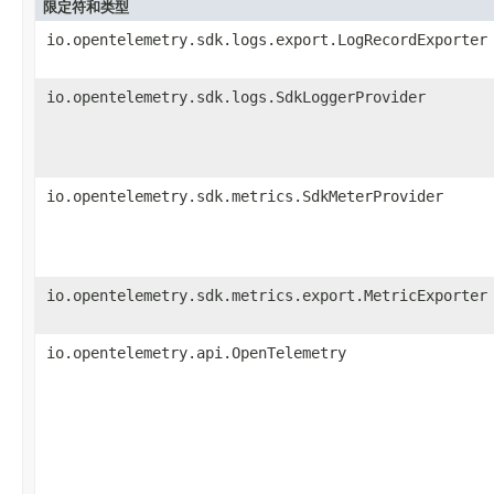
限定符和类型
io.opentelemetry.sdk.logs.export.LogRecordExporter
io.opentelemetry.sdk.logs.SdkLoggerProvider
io.opentelemetry.sdk.metrics.SdkMeterProvider
io.opentelemetry.sdk.metrics.export.MetricExporter
io.opentelemetry.api.OpenTelemetry