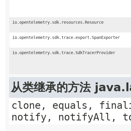
io.opentelemetry.sdk.resources.Resource
io.opentelemetry.sdk.trace.export.SpanExporter
io.opentelemetry.sdk.trace.SdkTracerProvider
从类继承的方法 java.la
clone, equals, final
notify, notifyAll, t