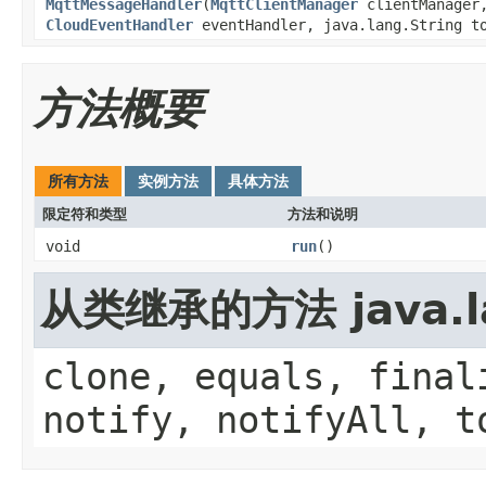
MqttMessageHandler
(
MqttClientManager
clientManager,
CloudEventHandler
eventHandler, java.lang.String to
方法概要
所有方法
实例方法
具体方法
限定符和类型
方法和说明
void
run
()
从类继承的方法 java.la
clone, equals, final
notify, notifyAll, t