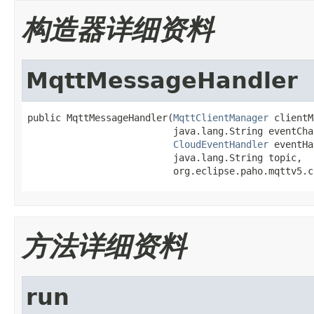
构造器详细资料
MqttMessageHandler
public MqttMessageHandler(
MqttClientManager
 clientM
                          java.lang.String eventCha
CloudEventHandler
 eventHa
                          java.lang.String topic,

                          org.eclipse.paho.mqttv5.c
方法详细资料
run