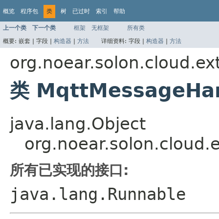
概览
程序包
类
树
已过时
索引
帮助
上一个类
下一个类
框架
无框架
所有类
概要:
嵌套 |
字段 |
构造器
|
方法
详细资料:
字段 |
构造器
|
方法
org.noear.solon.cloud.ex
类 MqttMessageHa
java.lang.Object
org.noear.solon.cloud
所有已实现的接口:
java.lang.Runnable