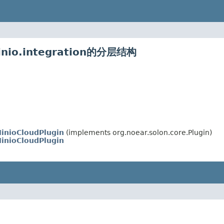
minio.integration的分层结构
inioCloudPlugin
(implements org.noear.solon.core.Plugin)
inioCloudPlugin