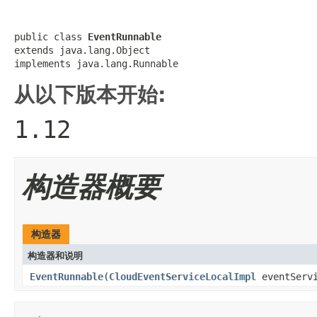
public class 
EventRunnable
extends java.lang.Object

implements java.lang.Runnable
从以下版本开始:
1.12
构造器概要
构造器
构造器和说明
EventRunnable
(
CloudEventServiceLocalImpl
eventServ