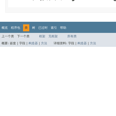
概览
程序包
类
树
已过时
索引
帮助
上一个类
下一个类
框架
无框架
所有类
概要:
嵌套 |
字段 |
构造器
|
方法
详细资料:
字段 |
构造器
|
方法