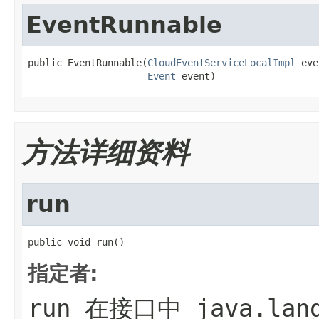
EventRunnable
public EventRunnable(
CloudEventServiceLocalImpl
 eve
Event
 event)
方法详细资料
run
public void run()
指定者:
run
在接口中
java.lan