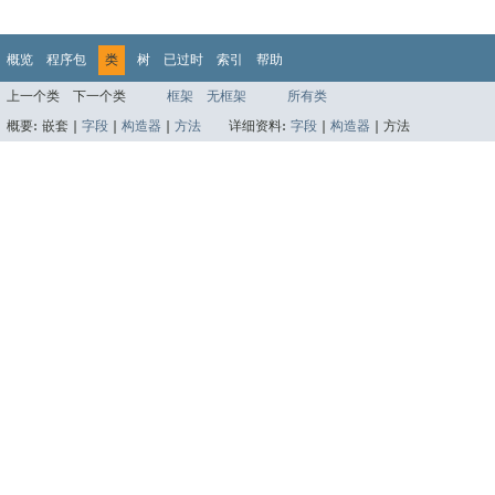
概览
程序包
类
树
已过时
索引
帮助
上一个类
下一个类
框架
无框架
所有类
概要:
嵌套 |
字段
|
构造器
|
方法
详细资料:
字段
|
构造器
|
方法