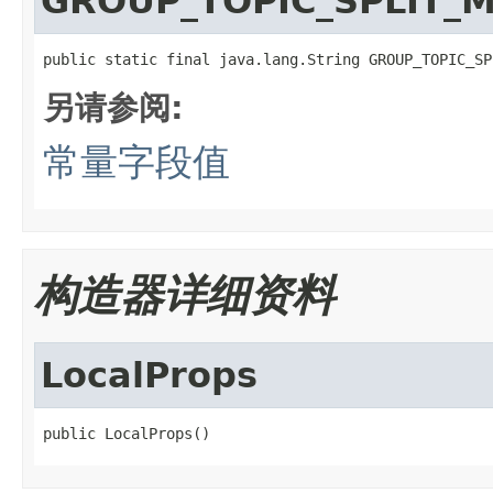
GROUP_TOPIC_SPLIT_
public static final java.lang.String GROUP_TOPIC_SP
另请参阅:
常量字段值
构造器详细资料
LocalProps
public LocalProps()