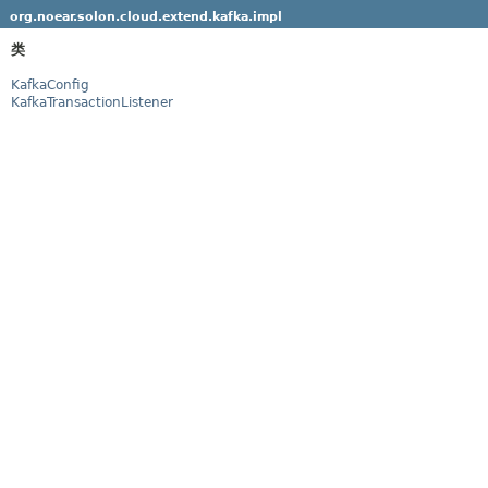
org.noear.solon.cloud.extend.kafka.impl
类
KafkaConfig
KafkaTransactionListener