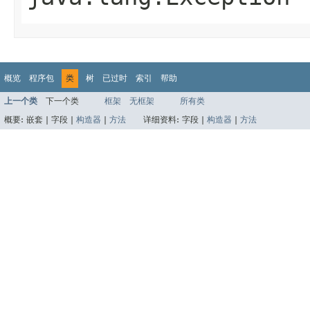
概览
程序包
类
树
已过时
索引
帮助
上一个类
下一个类
框架
无框架
所有类
概要:
嵌套 |
字段 |
构造器
|
方法
详细资料:
字段 |
构造器
|
方法