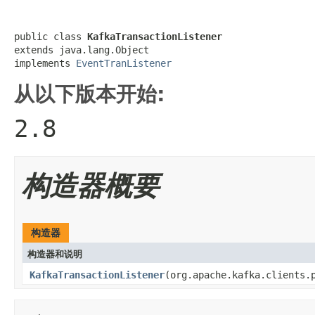
public class 
KafkaTransactionListener
extends java.lang.Object

implements 
EventTranListener
从以下版本开始:
2.8
构造器概要
构造器
构造器和说明
KafkaTransactionListener
(org.apache.kafka.clients.