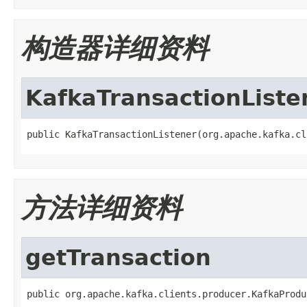
构造器详细资料
KafkaTransactionListe
public KafkaTransactionListener(org.apache.kafka.cl
方法详细资料
getTransaction
public org.apache.kafka.clients.producer.KafkaProdu