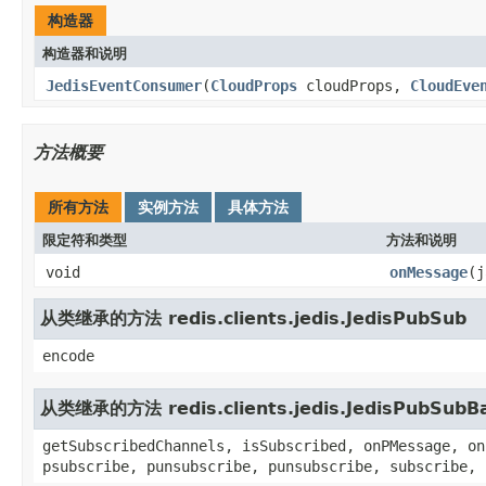
构造器
构造器和说明
JedisEventConsumer
(
CloudProps
cloudProps,
CloudEve
方法概要
所有方法
实例方法
具体方法
限定符和类型
方法和说明
void
onMessage
(j
从类继承的方法 redis.clients.jedis.JedisPubSub
encode
从类继承的方法 redis.clients.jedis.JedisPubSubB
getSubscribedChannels, isSubscribed, onPMessage, on
psubscribe, punsubscribe, punsubscribe, subscribe, 