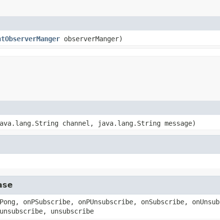
ntObserverManger
observerManger)
ava.lang.String channel, java.lang.String message)
ase
Pong, onPSubscribe, onPUnsubscribe, onSubscribe, onUnsub
unsubscribe, unsubscribe