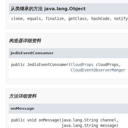
从类继承的方法 java.lang.Object
clone, equals, finalize, getClass, hashCode, notify
构造器详细资料
JedisEventConsumer
public JedisEventConsumer(
CloudProps
 cloudProps,

CloudEventObserverManger
 
方法详细资料
onMessage
public void onMessage(java.lang.String channel,

                      java.lang.String message)