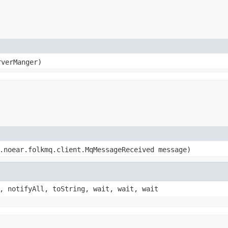
verManger)
.noear.folkmq.client.MqMessageReceived message)
, notifyAll, toString, wait, wait, wait