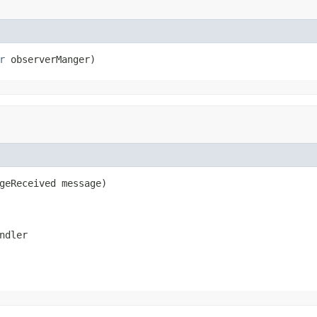
r
 observerManger)
geReceived message)

ndler