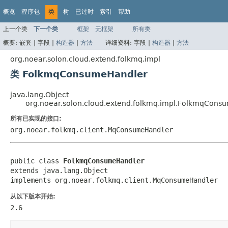
概览
程序包
类
树
已过时
索引
帮助
上一个类
下一个类
框架
无框架
所有类
概要:
嵌套 |
字段 |
构造器
|
方法
详细资料:
字段 |
构造器
|
方法
org.noear.solon.cloud.extend.folkmq.impl
类 FolkmqConsumeHandler
java.lang.Object
org.noear.solon.cloud.extend.folkmq.impl.FolkmqCons
所有已实现的接口:
org.noear.folkmq.client.MqConsumeHandler
public class 
FolkmqConsumeHandler
extends java.lang.Object

implements org.noear.folkmq.client.MqConsumeHandler
从以下版本开始:
2.6