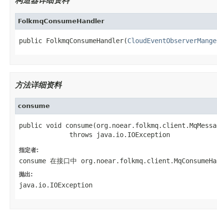
构造器详细资料
FolkmqConsumeHandler
public FolkmqConsumeHandler(
CloudEventObserverMange
方法详细资料
consume
public void consume(org.noear.folkmq.client.MqMessa
             throws java.io.IOException
指定者:
consume
在接口中
org.noear.folkmq.client.MqConsumeHa
抛出:
java.io.IOException