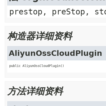
prestop, preStop, st
构造器详细资料
AliyunOssCloudPlugin
public AliyunOssCloudPlugin()
方法详细资料