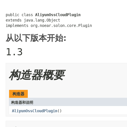
public class 
AliyunOssCloudPlugin
extends java.lang.Object

implements org.noear.solon.core.Plugin
从以下版本开始:
1.3
构造器概要
构造器
构造器和说明
AliyunOssCloudPlugin
()