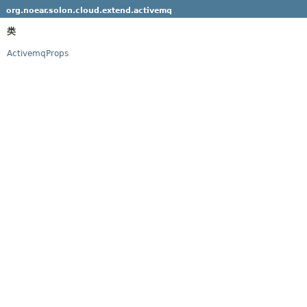
org.noear.solon.cloud.extend.activemq
类
ActivemqProps