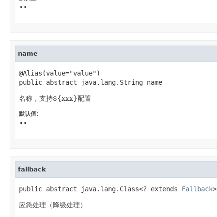
""
name
@Alias(value="value")

public abstract java.lang.String name
名称，支持${xxx}配置
默认值:
""
fallback
public abstract java.lang.Class<? extends 
Fallback
>
应急处理（降级处理）