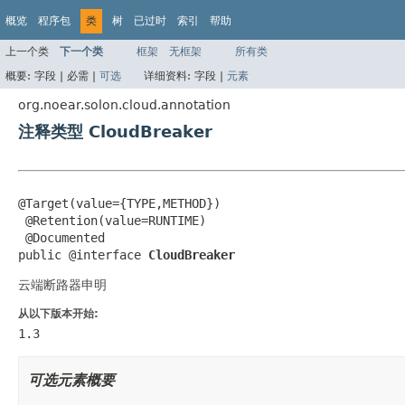
概览
程序包
类
树
已过时
索引
帮助
上一个类
下一个类
框架
无框架
所有类
概要:
字段 |
必需 |
可选
详细资料:
字段 |
元素
org.noear.solon.cloud.annotation
注释类型 CloudBreaker
@Target(value={TYPE,METHOD})

 @Retention(value=RUNTIME)

 @Documented

public @interface 
CloudBreaker
云端断路器申明
从以下版本开始:
1.3
可选元素概要