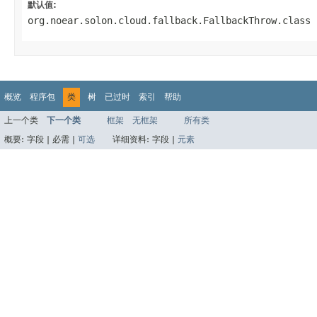
默认值:
org.noear.solon.cloud.fallback.FallbackThrow.class
概览
程序包
类
树
已过时
索引
帮助
上一个类
下一个类
框架
无框架
所有类
概要:
字段 |
必需 |
可选
详细资料:
字段 |
元素