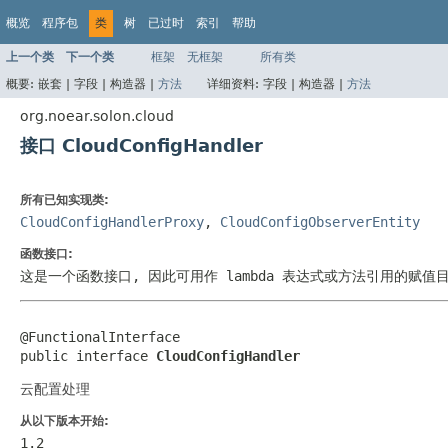
概览
程序包
类
树
已过时
索引
帮助
上一个类
下一个类
框架
无框架
所有类
概要:
嵌套 |
字段 |
构造器 |
方法
详细资料:
字段 |
构造器 |
方法
org.noear.solon.cloud
接口 CloudConfigHandler
所有已知实现类:
CloudConfigHandlerProxy
,
CloudConfigObserverEntity
函数接口:
这是一个函数接口, 因此可用作 lambda 表达式或方法引用的赋值
@FunctionalInterface

public interface 
CloudConfigHandler
云配置处理
从以下版本开始:
1.2