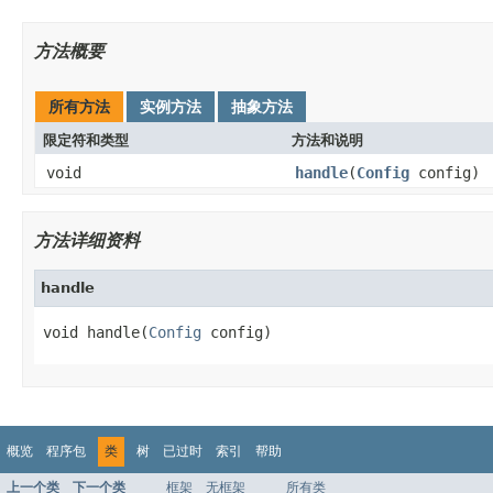
方法概要
所有方法
实例方法
抽象方法
限定符和类型
方法和说明
void
handle
(
Config
config)
方法详细资料
handle
void handle(
Config
 config)
概览
程序包
类
树
已过时
索引
帮助
上一个类
下一个类
框架
无框架
所有类